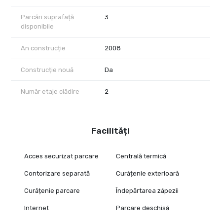
Parcări suprafață
3
disponibile
An construcție
2008
Construcție nouă
Da
Număr etaje clădire
2
Facilități
Acces securizat parcare
Centrală termică
Contorizare separată
Curățenie exterioară
Curățenie parcare
Îndepărtarea zăpezii
Internet
Parcare deschisă