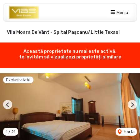
Meniu
Vila Moara De Vânt - Spital Pașcanu/Little Texas!
Această proprietate nu mai este activă,
te invităm să vizualizezi proprietăți similare
Exclusivitate
Previous
Nex
1
/
21
Harta