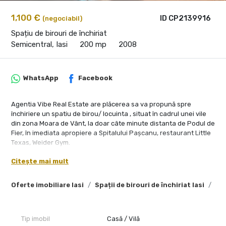
1,100 €
ID CP2139916
(negociabil)
Spațiu de birouri de închiriat
Semicentral, Iasi
200 mp
2008
WhatsApp
Facebook
Agentia Vibe Real Estate are plăcerea sa va propună spre
închiriere un spatiu de birou/ locuinta , situat în cadrul unei vile
din zona Moara de Vânt, la doar câte minute distanta de Podul de
Fier, în imediata apropiere a Spitalului Pașcanu, restaurant Little
Texas, Weider Gym.
Spațiul este situat pe 2 niveluri: la primul nivel regăsim un număr
Citește mai mult
de 4 dormitoare/birouri, hol principal, 2 grupuri sanitare, terasa,
la etajul 2 regăsim un living și o zona de bucătărie /dinning cu
acces la o terasa de 8 mp cu VIEW SUPERB asupra orașului și
Oferte imobiliare Iasi
Spații de birouri de închiriat Iasi
Spa
acces la un al treilea grup sanitar.
Fiecare încăpere dispune de multiple spatii de
depozitare(dressing uri foarte încăpătoare).
Tip imobil
Casă / Vilă
Contorizarea utilităților se face complet separat.