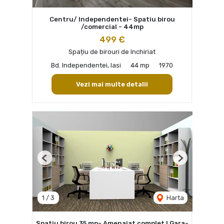
Centru/ Independentei- Spatiu birou
/comercial - 44mp
499 €
Spațiu de birouri de închiriat
Bd. Independentei, Iasi
44 mp
1970
Vezi mai multe detalii
Previous
Next
1
/
3
Harta
Spatiu birou 35 mp- Amenajat complet ! Gara-