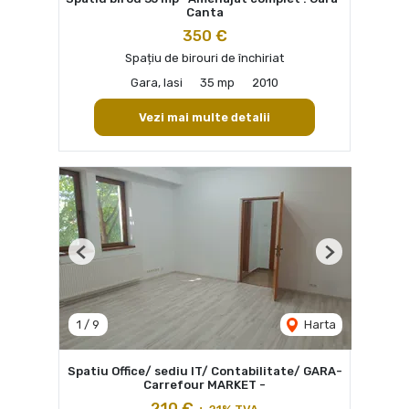
Canta
350 €
Spațiu de birouri de închiriat
Gara, Iasi
35 mp
2010
Vezi mai multe detalii
Previous
Next
1
/
9
Harta
Spatiu Office/ sediu IT/ Contabilitate/ GARA-
Carrefour MARKET -
210 €