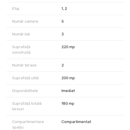
Accesul la interiorul proprietarii se face prin intermediul unor
porți cu deschidere automata, unde se pot parca la. Interior pana
Etaj
1, 2
la 2-4 mașini.
Imobilul se poate preda nemobilat /parțial nemobilat.
Număr camere
5
Se percepe garanție o luna și comision agenție.
Se oferă contract ANAF.
Număr băi
3
Suprafață
220 mp
construită
Număr terase
2
Suprafață utilă
200 mp
Disponibilitate
Imediat
Suprafață totală
180 mp
birouri
Compartimentare
Compartimentat
spațiu