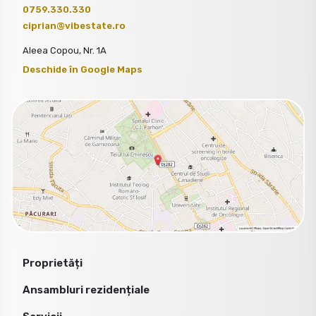
0759.330.330
ciprian@vibestate.ro
Aleea Copou, Nr. 1A
Deschide în Google Maps
Proprietăți
Ansambluri rezidențiale