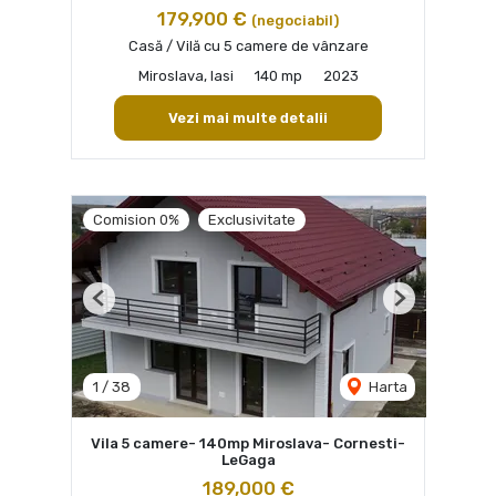
179,900 €
(negociabil)
Casă / Vilă cu 5 camere de vânzare
Miroslava, Iasi
140 mp
2023
Vezi mai multe detalii
Comision 0%
Exclusivitate
Previous
Next
1
/
38
Harta
Vila 5 camere- 140mp Miroslava- Cornesti-
LeGaga
189,000 €