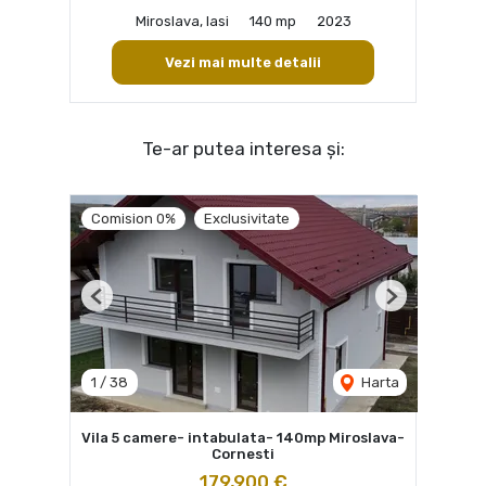
Miroslava, Iasi
140 mp
2023
Vezi mai multe detalii
Te-ar putea interesa și:
Comision 0%
Exclusivitate
Previous
Next
1
/
38
Harta
Vila 5 camere- intabulata- 140mp Miroslava-
Cornesti
179,900 €