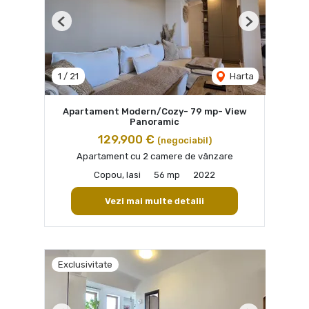
Previous
Next
1
/
21
Harta
Apartament Modern/Cozy- 79 mp- View
Panoramic
129,900 €
(negociabil)
Apartament cu 2 camere de vânzare
Copou, Iasi
56 mp
2022
Vezi mai multe detalii
Exclusivitate