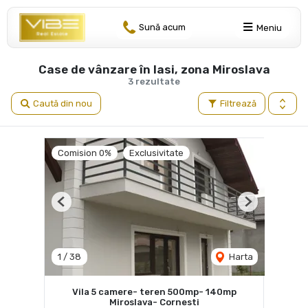
Sună acum
Meniu
Case de vânzare în Iasi, zona Miroslava
3 rezultate
Caută din nou
Filtrează
Comision 0%
Exclusivitate
Previous
Next
1
/
38
Harta
Vila 5 camere- teren 500mp- 140mp
Miroslava- Cornesti