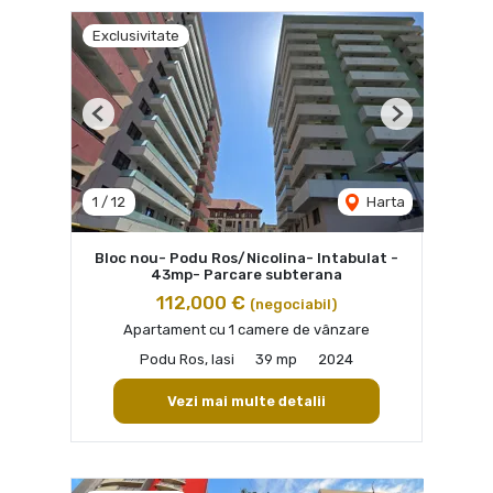
Exclusivitate
Previous
Next
1
/
12
Harta
Bloc nou- Podu Ros/Nicolina- Intabulat -
43mp- Parcare subterana
112,000 €
(negociabil)
Apartament cu 1 camere de vânzare
Podu Ros, Iasi
39 mp
2024
Vezi mai multe detalii