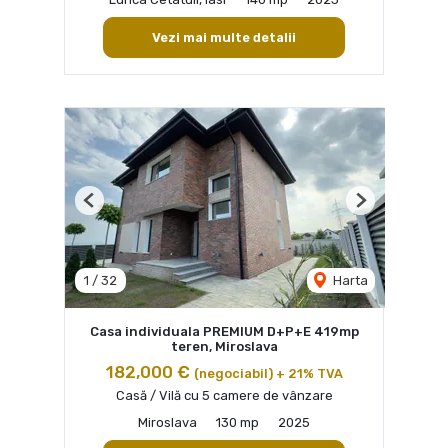
Vezi mai multe detalii
Previous
Next
1
/
32
Harta
Casa individuala PREMIUM D+P+E 419mp
teren, Miroslava
182,000 €
(negociabil) + 21% TVA
Casă / Vilă cu 5 camere de vânzare
Miroslava
130 mp
2025