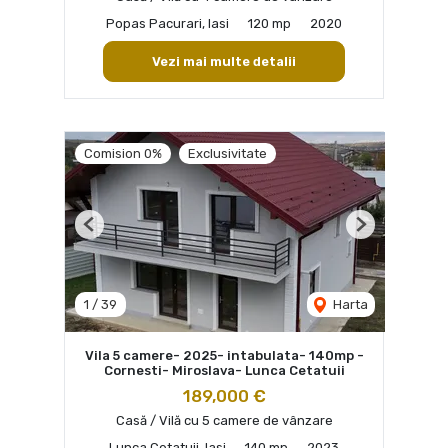
Popas Pacurari, Iasi
120 mp
2020
Vezi mai multe detalii
Comision 0%
Exclusivitate
Previous
Next
1
/
39
Harta
Vila 5 camere- 2025- intabulata- 140mp -
Cornesti- Miroslava- Lunca Cetatuii
189,000 €
Casă / Vilă cu 5 camere de vânzare
Lunca Cetatuii, Iasi
140 mp
2023