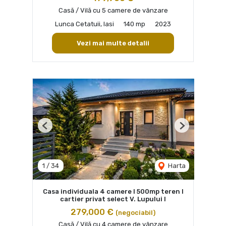
Casă / Vilă cu 5 camere de vânzare
Lunca Cetatuii, Iasi
140 mp
2023
Vezi mai multe detalii
Previous
Next
1
/
34
Harta
Casa individuala 4 camere I 500mp teren I
cartier privat select V. Lupului I
279,000 €
(negociabil)
Casă / Vilă cu 4 camere de vânzare