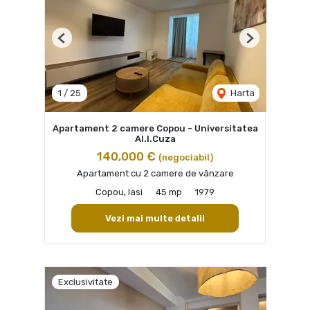
Previous
Next
1
/
25
Harta
Apartament 2 camere Copou - Universitatea
Al.I.Cuza
140,000 €
(negociabil)
Apartament cu 2 camere de vânzare
Copou, Iasi
45 mp
1979
Vezi mai multe detalii
Exclusivitate