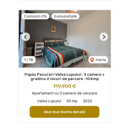
Comision 0%
Exclusivitate
Previous
Next
1
/
18
Harta
Popas Pacurari-Valea Lupului- 3 camere +
gradina 2 locuri de parcare -104mp
119,900 €
Apartament cu 3 camere de vânzare
Valea Lupului
55 mp
2022
Vezi mai multe detalii