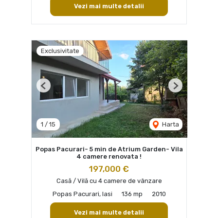
Vezi mai multe detalii
Exclusivitate
Previous
Next
1
/
15
Harta
Popas Pacurari- 5 min de Atrium Garden- Vila
4 camere renovata !
197,000 €
Casă / Vilă cu 4 camere de vânzare
Popas Pacurari, Iasi
136 mp
2010
Vezi mai multe detalii