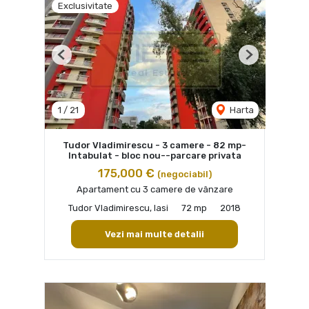
Exclusivitate
Previous
Next
1
/
21
Harta
Tudor Vladimirescu - 3 camere - 82 mp-
Intabulat - bloc nou--parcare privata
175,000 €
(negociabil)
Apartament cu 3 camere de vânzare
Tudor Vladimirescu, Iasi
72 mp
2018
Vezi mai multe detalii