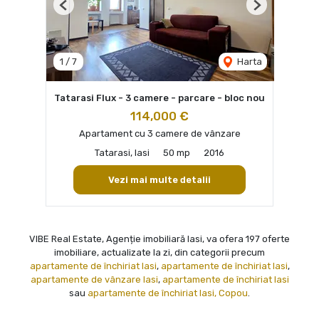
Previous
Next
1
/
7
Harta
Tatarasi Flux - 3 camere - parcare - bloc nou
114,000 €
Apartament cu 3 camere de vânzare
Tatarasi, Iasi
50 mp
2016
Vezi mai multe detalii
VIBE Real Estate, Agenție imobiliară Iasi, va ofera 197 oferte
imobiliare, actualizate la zi, din categorii precum
apartamente de închiriat Iasi
,
apartamente de închiriat Iasi
,
apartamente de vânzare Iasi
,
apartamente de închiriat Iasi
sau
apartamente de închiriat Iasi, Copou
.