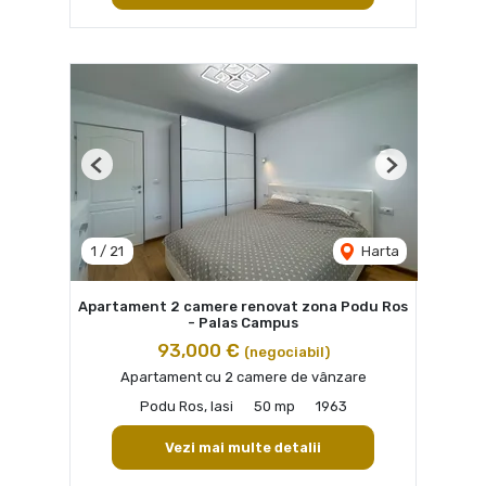
Previous
Next
1
/
21
Harta
Apartament 2 camere renovat zona Podu Ros
- Palas Campus
93,000 €
(negociabil)
Apartament cu 2 camere de vânzare
Podu Ros, Iasi
50 mp
1963
Vezi mai multe detalii