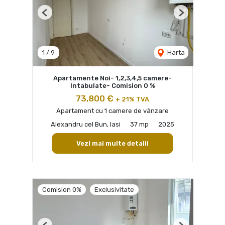
Previous
Next
1
/
9
Harta
Apartamente Noi- 1,2,3,4,5 camere-
Intabulate- Comision 0 %
73,800 €
+ 21% TVA
Apartament cu 1 camere de vânzare
Alexandru cel Bun, Iasi
37 mp
2025
Vezi mai multe detalii
Comision 0%
Exclusivitate