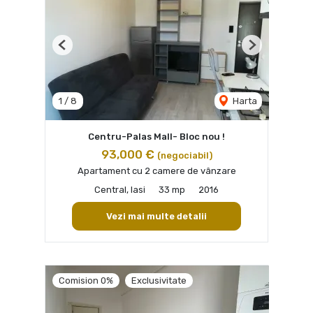
Previous
Next
1
/
8
Harta
Centru-Palas Mall- Bloc nou !
93,000 €
(negociabil)
Apartament cu 2 camere de vânzare
Central, Iasi
33 mp
2016
Vezi mai multe detalii
Comision 0%
Exclusivitate