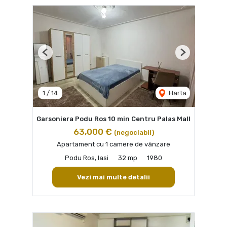
Previous
Next
1
/
14
Harta
Garsoniera Podu Ros 10 min Centru Palas Mall
63,000 €
(negociabil)
Apartament cu 1 camere de vânzare
Podu Ros, Iasi
32 mp
1980
Vezi mai multe detalii