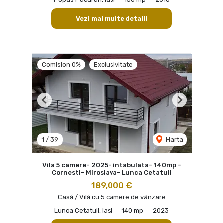
Vezi mai multe detalii
Comision 0%
Exclusivitate
Previous
Next
1
/
39
Harta
Vila 5 camere- 2025- intabulata- 140mp -
Cornesti- Miroslava- Lunca Cetatuii
189,000 €
Casă / Vilă cu 5 camere de vânzare
Lunca Cetatuii, Iasi
140 mp
2023