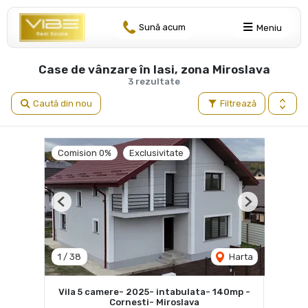
Sună acum
Meniu
Case de vânzare în Iasi, zona Miroslava
3 rezultate
Caută din nou
Filtrează
Comision 0%
Exclusivitate
Previous
Next
1
/
38
Harta
Vila 5 camere- 2025- intabulata- 140mp -
Cornesti- Miroslava