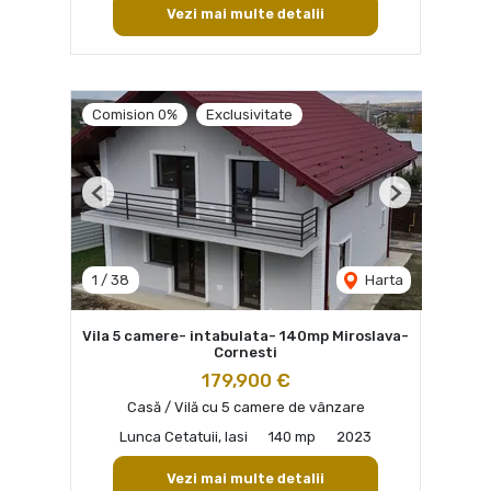
Vezi mai multe detalii
Comision 0%
Exclusivitate
Previous
Next
1
/
38
Harta
Vila 5 camere- intabulata- 140mp Miroslava-
Cornesti
179,900 €
Casă / Vilă cu 5 camere de vânzare
Lunca Cetatuii, Iasi
140 mp
2023
Vezi mai multe detalii