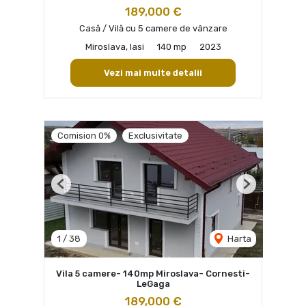
189,000 €
Casă / Vilă cu 5 camere de vânzare
Miroslava, Iasi
140 mp
2023
Vezi mai multe detalii
Comision 0%
Exclusivitate
Previous
Next
1
/
38
Harta
Vila 5 camere- 140mp Miroslava- Cornesti-
LeGaga
189,000 €