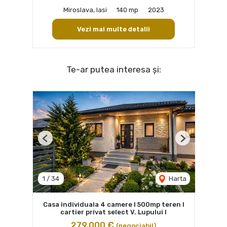
Miroslava, Iasi
140 mp
2023
Vezi mai multe detalii
Te-ar putea interesa și:
Previous
Next
1
/
34
Harta
Casa individuala 4 camere I 500mp teren I
cartier privat select V. Lupului I
279,000 €
(negociabil)