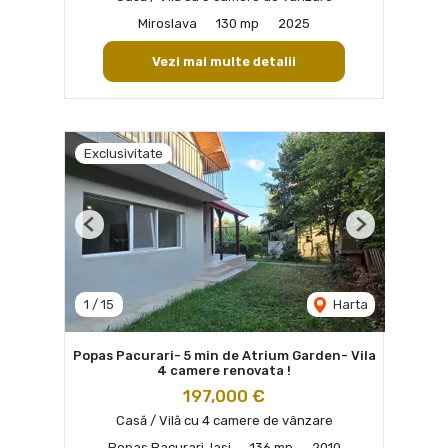
Miroslava
130 mp
2025
Vezi mai multe detalii
Exclusivitate
Previous
Next
1
/
15
Harta
Popas Pacurari- 5 min de Atrium Garden- Vila
4 camere renovata !
197,000 €
Casă / Vilă cu 4 camere de vânzare
Popas Pacurari, Iasi
136 mp
2010