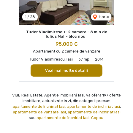
1
/
28
Harta
Tudor Vladimirescu- 2 camere - 8 min de
Iulius Mall- bloc nou !
95,000 €
Apartament cu 2 camere de vânzare
Tudor Vladimirescu, Iasi
37 mp
2014
Vezi mai multe detalii
VIBE Real Estate, Agenție imobiliară Iasi, va ofera 197 oferte
imobiliare, actualizate la zi, din categorii precum
apartamente de închiriat Iasi
,
apartamente de închiriat Iasi
,
apartamente de vânzare Iasi
,
apartamente de închiriat Iasi
sau
apartamente de închiriat Iasi, Copou
.