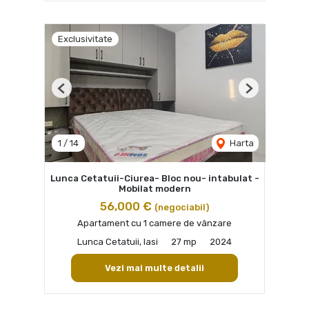
Exclusivitate
Previous
Next
1
/
14
Harta
Lunca Cetatuii-Ciurea- Bloc nou- intabulat -
Mobilat modern
56,000 €
(negociabil)
Apartament cu 1 camere de vânzare
Lunca Cetatuii, Iasi
27 mp
2024
Vezi mai multe detalii