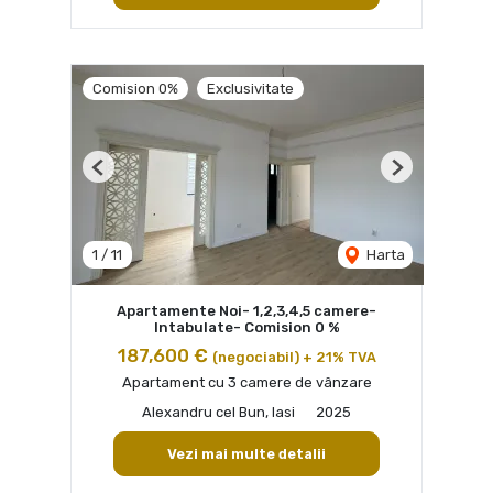
Comision 0%
Exclusivitate
Previous
Next
1
/
11
Harta
Apartamente Noi- 1,2,3,4,5 camere-
Intabulate- Comision 0 %
187,600 €
(negociabil) + 21% TVA
Apartament cu 3 camere de vânzare
Alexandru cel Bun, Iasi
2025
Vezi mai multe detalii