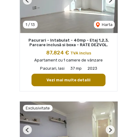
Previous
Next
1
/
13
Harta
Pacurari - Intabulat - 40mp - Etaj 1,2,3,
Parcare inclusă si boxa - RATE DEZVOL.
87,824 €
TVA inclus
Apartament cu 1 camere de vânzare
Pacurari, Iasi
37 mp
2023
Vezi mai multe detalii
Exclusivitate
Previous
Next