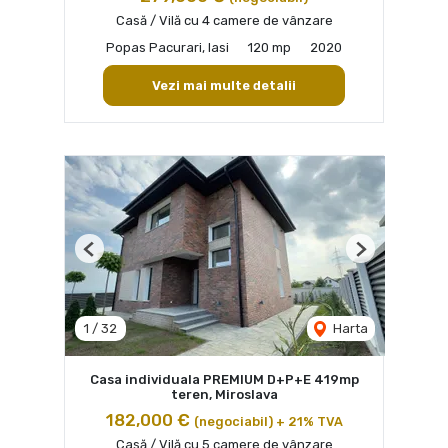
Casă / Vilă cu 4 camere de vânzare
Popas Pacurari, Iasi
120 mp
2020
Vezi mai multe detalii
Previous
Next
1
/
32
Harta
Casa individuala PREMIUM D+P+E 419mp
teren, Miroslava
182,000 €
(negociabil) + 21% TVA
Casă / Vilă cu 5 camere de vânzare