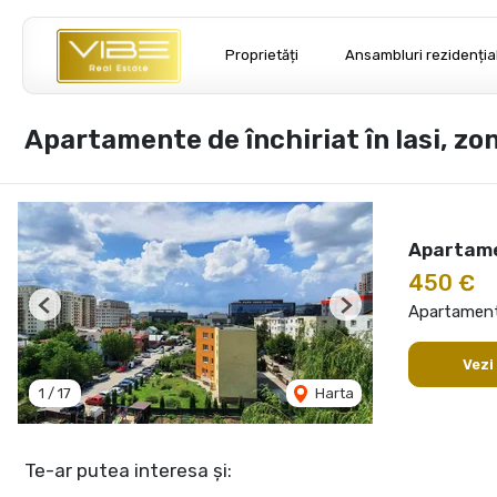
Proprietăți
Ansambluri rezidenția
Apartamente de închiriat în Iasi, zo
Apartame
450 €
Apartament 
Previous
Next
Vezi
1
/
17
Harta
Te-ar putea interesa și: