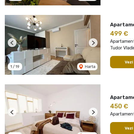
Apartame
499 €
Apartament 
Previous
Next
Tudor Vladi
Vezi
1
/
19
Harta
Apartame
450 €
Apartament 
Previous
Next
Vezi