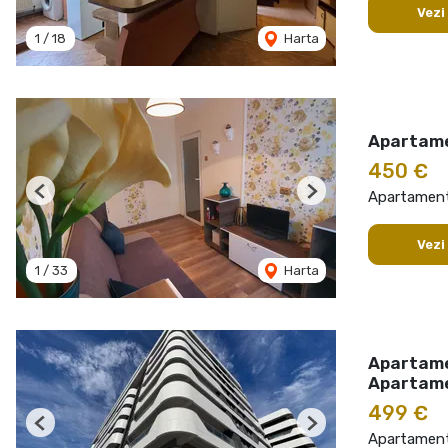
Vezi
1
/
18
Harta
Apartamen
450 €
Apartament 
Previous
Next
Vezi
1
/
33
Harta
Apartame
Apartam
499 €
Previous
Next
Apartament 