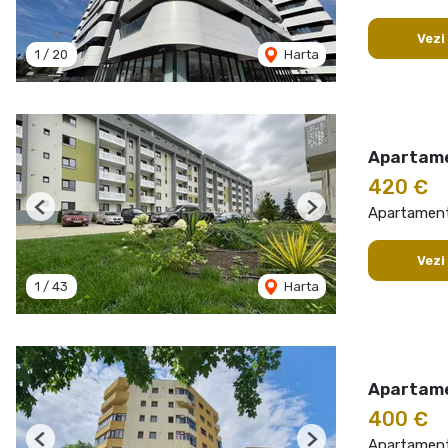
Vezi
1
/
20
Harta
Apartame
420 €
Apartament 
Previous
Next
Vezi
1
/
43
Harta
Apartame
400 €
Apartament 
Previous
Next