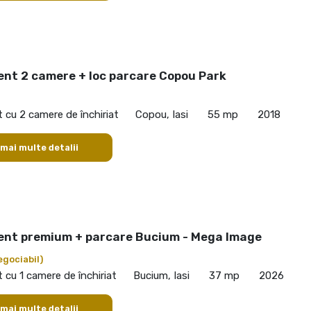
nt 2 camere + loc parcare Copou Park
cu 2 camere de închiriat
Copou, Iasi
55 mp
2018
 mai multe detalii
nt premium + parcare Bucium - Mega Image
egociabil)
cu 1 camere de închiriat
Bucium, Iasi
37 mp
2026
 mai multe detalii