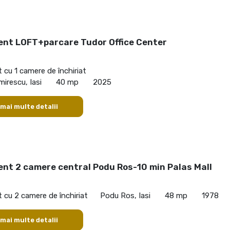
nt LOFT+parcare Tudor Office Center
cu 1 camere de închiriat
mirescu, Iasi
40 mp
2025
 mai multe detalii
nt 2 camere central Podu Ros-10 min Palas Mall
cu 2 camere de închiriat
Podu Ros, Iasi
48 mp
1978
 mai multe detalii