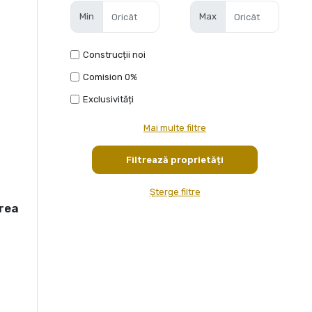
Min
Max
Construcții noi
Comision 0%
Exclusivități
Mai multe filtre
Șterge filtre
rea