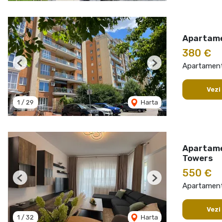
Apartame
380 €
Apartament 
Previous
Next
Vezi
1
/
29
Harta
Apartame
Towers
550 €
Previous
Next
Apartament 
Vezi
1
/
32
Harta