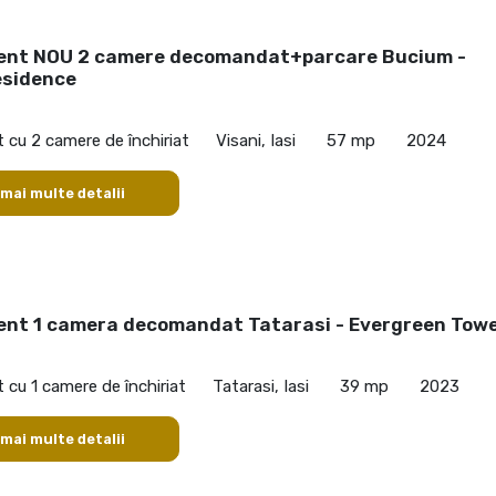
nt NOU 2 camere decomandat+parcare Bucium -
sidence
cu 2 camere de închiriat
Visani, Iasi
57 mp
2024
 mai multe detalii
nt 1 camera decomandat Tatarasi - Evergreen Tow
cu 1 camere de închiriat
Tatarasi, Iasi
39 mp
2023
 mai multe detalii