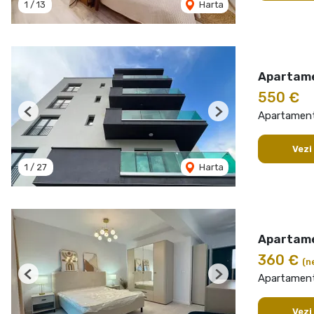
1
/
13
Harta
Apartame
550 €
Apartament 
Previous
Next
Vezi
1
/
27
Harta
Apartame
360 €
(n
Apartament 
Previous
Next
Vezi