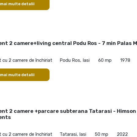
 mai multe detalii
t 2 camere+living central Podu Ros - 7 min Palas M
cu 2 camere de închiriat
Podu Ros, Iasi
60 mp
1978
 mai multe detalii
nt 2 camere +parcare subterana Tatarasi - Himson
ents
cu 2 camere de închiriat
Tatarasi, Iasi
50 mp
2022