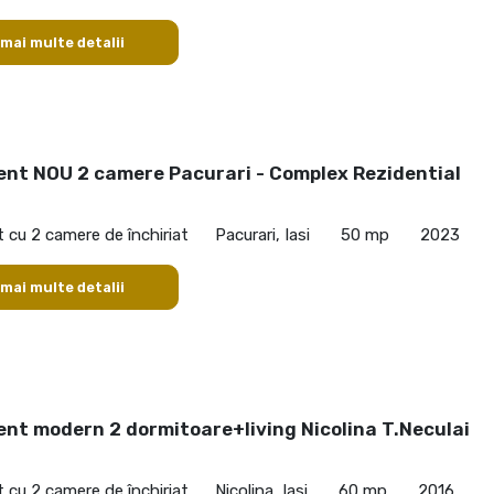
 mai multe detalii
nt NOU 2 camere Pacurari - Complex Rezidential
cu 2 camere de închiriat
Pacurari, Iasi
50 mp
2023
 mai multe detalii
nt modern 2 dormitoare+living Nicolina T.Neculai
cu 2 camere de închiriat
Nicolina, Iasi
60 mp
2016