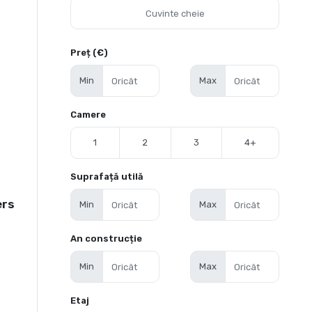
Preț (€)
Min
Max
Camere
1
2
3
4+
Suprafață utilă
ers
Min
Max
An construcție
Min
Max
Etaj