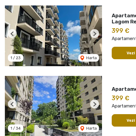
Apartame
Lagom Re
399 €
Previous
Next
Apartament 
Vezi
1
/
23
Harta
Apartame
399 €
Apartament 
Previous
Next
Vezi
1
/
34
Harta