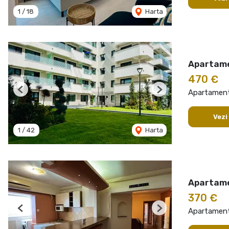
1
/
18
Harta
Apartame
470 €
Apartament 
Previous
Next
Vezi
1
/
42
Harta
Apartame
370 €
Apartament 
Previous
Next