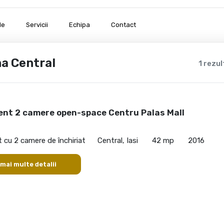
le
Servicii
Echipa
Contact
na Central
1 rezu
nt 2 camere open-space Centru Palas Mall
cu 2 camere de închiriat
Central, Iasi
42 mp
2016
 mai multe detalii