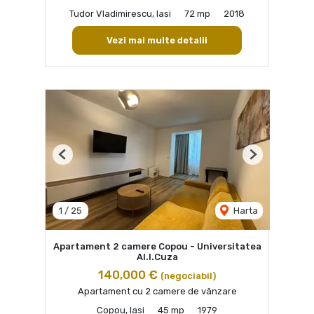
Tudor Vladimirescu, Iasi
72 mp
2018
Vezi mai multe detalii
Previous
Next
1
/
25
Harta
Apartament 2 camere Copou - Universitatea
Al.I.Cuza
140,000 €
(negociabil)
Apartament cu 2 camere de vânzare
Copou, Iasi
45 mp
1979