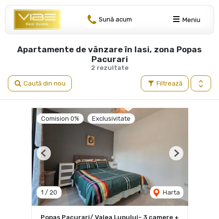
Sună acum
Meniu
Apartamente de vânzare în Iasi, zona Popas
Pacurari
2 rezultate
Caută din nou
Filtrează
Comision 0%
Exclusivitate
Previous
Next
1
/
20
Harta
Popas Pacurari/ Valea Lupului- 3 camere +