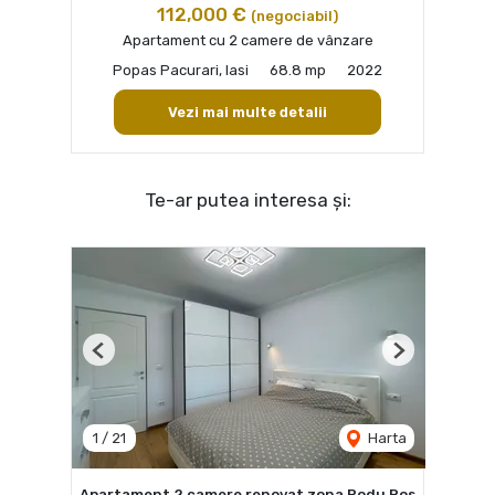
112,000 €
(negociabil)
Apartament cu 2 camere de vânzare
Popas Pacurari, Iasi
68.8 mp
2022
Vezi mai multe detalii
Te-ar putea interesa și:
Previous
Next
1
/
21
Harta
Apartament 2 camere renovat zona Podu Ros