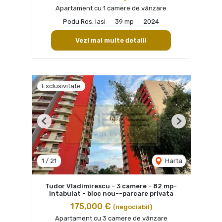
Apartament cu 1 camere de vânzare
Podu Ros, Iasi
39 mp
2024
Vezi mai multe detalii
Exclusivitate
Previous
Next
1
/
21
Harta
Tudor Vladimirescu - 3 camere - 82 mp-
Intabulat - bloc nou--parcare privata
175,000 €
(negociabil)
Apartament cu 3 camere de vânzare