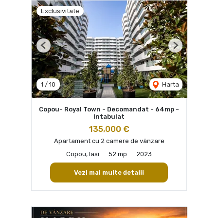
Exclusivitate
Previous
Next
1
/
10
Harta
Copou- Royal Town - Decomandat - 64mp -
Intabulat
135,000 €
Apartament cu 2 camere de vânzare
Copou, Iasi
52 mp
2023
Vezi mai multe detalii