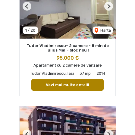
Previous
Next
1
/
28
Harta
Tudor Vladimirescu- 2 camere - 8 min de
Iulius Mall- bloc nou !
95,000 €
Apartament cu 2 camere de vânzare
Tudor Vladimirescu, Iasi
37 mp
2014
Vezi mai multe detalii