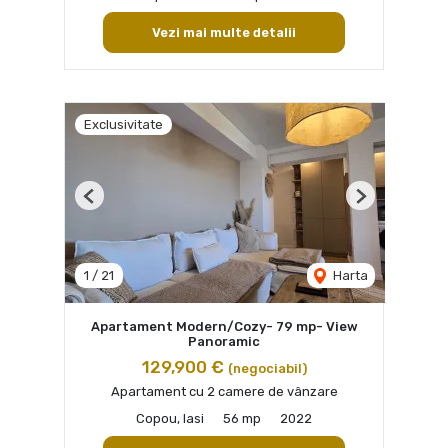
Vezi mai multe detalii
Exclusivitate
Previous
Next
1
/
21
Harta
Apartament Modern/Cozy- 79 mp- View
Panoramic
129,900 €
(negociabil)
Apartament cu 2 camere de vânzare
Copou, Iasi
56 mp
2022