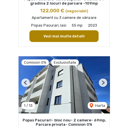
gradina 2 locuri de parcare -109mp
122,000 €
(negociabil)
Apartament cu 3 camere de vânzare
Popas Pacurari, Iasi
55 mp
2023
Vezi mai multe detalii
Comision 0%
Exclusivitate
Previous
Next
1
/
13
Harta
Popas Pacurari- bloc nou- 2 camere- 69mp,
Parcare privata- Comision 0%