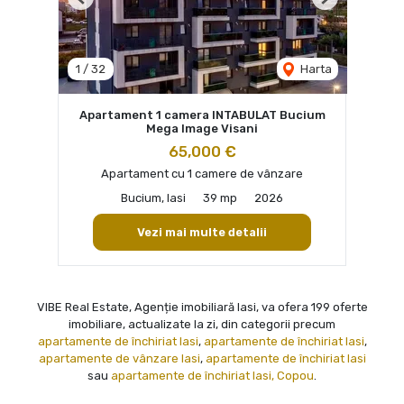
Previous
Next
1
/
32
Harta
Apartament 1 camera INTABULAT Bucium
Mega Image Visani
65,000 €
Apartament cu 1 camere de vânzare
Bucium, Iasi
39 mp
2026
Vezi mai multe detalii
VIBE Real Estate, Agenție imobiliară Iasi, va ofera 199 oferte
imobiliare, actualizate la zi, din categorii precum
apartamente de închiriat Iasi
,
apartamente de închiriat Iasi
,
apartamente de vânzare Iasi
,
apartamente de închiriat Iasi
sau
apartamente de închiriat Iasi, Copou
.