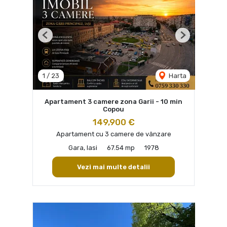
Previous
Next
1
/
23
Harta
Apartament 3 camere zona Garii - 10 min
Copou
149,900 €
Apartament cu 3 camere de vânzare
Gara, Iasi
67.54 mp
1978
Vezi mai multe detalii