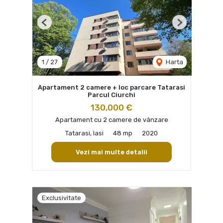
Previous
Next
1
/
27
Harta
Apartament 2 camere + loc parcare Tatarasi
Parcul Ciurchi
130,000 €
Apartament cu 2 camere de vânzare
Tatarasi, Iasi
48 mp
2020
Vezi mai multe detalii
Exclusivitate