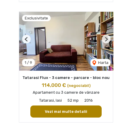
Exclusivitate
Previous
Next
1
/
9
Harta
Tatarasi Flux - 3 camere - parcare - bloc nou
114,000 €
(negociabil)
Apartament cu 3 camere de vânzare
Tatarasi, Iasi
52 mp
2016
Vezi mai multe detalii