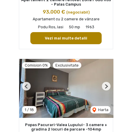
- Palas Campus
93,000 €
(negociabil)
Apartament cu 2 camere de vânzare
Podu Ros, Iasi
50 mp
1963
Vezi mai multe detalii
Comision 0%
Exclusivitate
Previous
Next
1
/
18
Harta
Popas Pacurari-Valea Lupului- 3 camere +
gradina 2 locuri de parcare -104mp