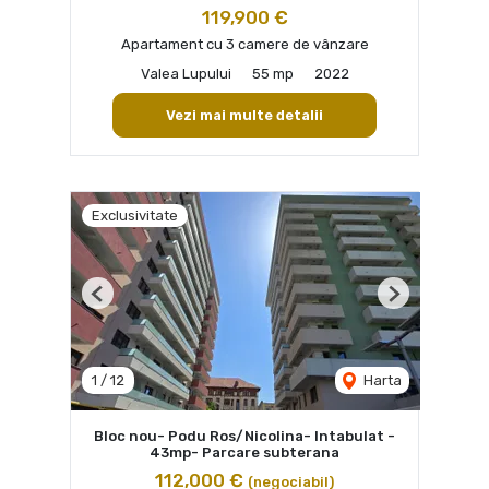
119,900 €
Apartament cu 3 camere de vânzare
Valea Lupului
55 mp
2022
Vezi mai multe detalii
Exclusivitate
Previous
Next
1
/
12
Harta
Bloc nou- Podu Ros/Nicolina- Intabulat -
43mp- Parcare subterana
112,000 €
(negociabil)