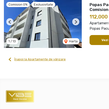
Popas Pa
Comision 0%
Exclusivitate
Comision
112,000
Apartament
Previous
Next
Popas Pacur
Vezi
1
/
13
Harta
Înapoi la Apartamente de vânzare