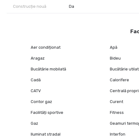
Construcție nouă
Da
Fac
Aer condiționat
Apă
Aragaz
Bideu
Bucătărie mobilată
Bucătărie utila
Cadă
Calorifere
CATV
Centrală propr
Contor gaz
Curent
Facilități sportive
Fitness
Gaz
Geamuri term
Iluminat stradal
Interfon