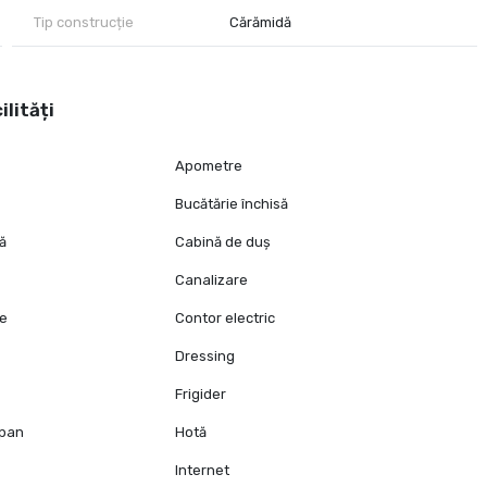
Tip construcție
Cărămidă
ilități
Apometre
Bucătărie închisă
tă
Cabină de duș
Canalizare
ie
Contor electric
Dressing
Frigider
opan
Hotă
Internet