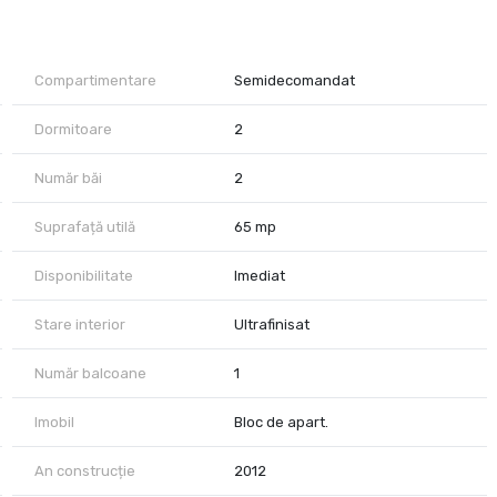
parchet, centrala, mobilier bucatarie, dormitoare, sanitare bai
, finisaje decorative, in 2 nuante culori neutre, zona tip bar cu o
Compartimentare
Semidecomandat
tati AC si multe altele.
a sala de fitness , la parcul de joaca pentru copii cat si accesul
Dormitoare
2
Număr băi
2
 in imagini, fiind gata de locuit cat si de inchiriat ( chiria pentru
Suprafață utilă
65 mp
IM 2 ANI - CU UN AVANS SUBSTANTIAL.
Disponibilitate
Imediat
Stare interior
Ultrafinisat
Număr balcoane
1
Imobil
Bloc de apart.
An construcție
2012