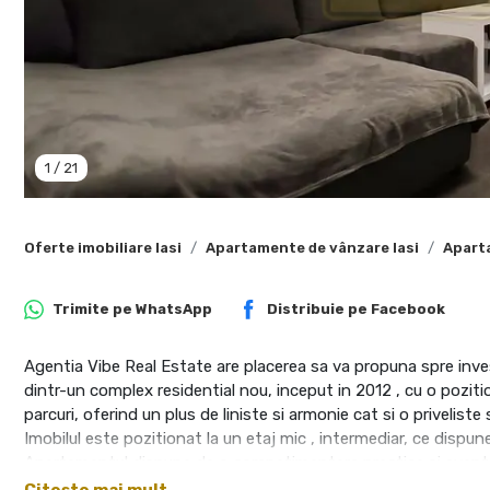
1
/
21
Oferte imobiliare Iasi
Apartamente de vânzare Iasi
Apart
Trimite pe
WhatsApp
Distribuie pe
Facebook
Agentia Vibe Real Estate are placerea sa va propuna spre inv
dintr-un complex residential nou, inceput in 2012 , cu o pozitio
parcuri, oferind un plus de liniste si armonie cat si o privelist
Imobilul este pozitionat la un etaj mic , intermediar, ce dispune 
Apartamentul dispune de o compatimentare practica si avantajo
depozitare, dressing, bucatarie spatioasa inchisa, 2 grupuri s