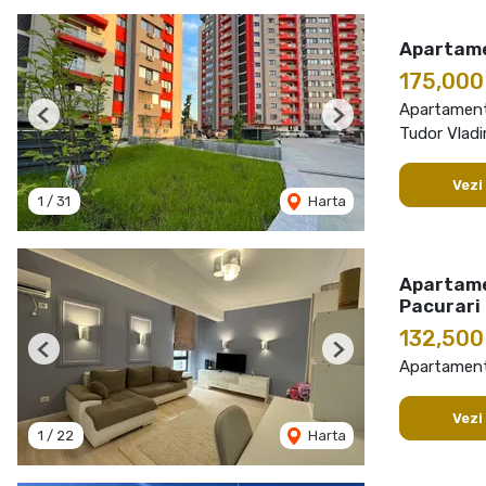
Apartame
175,00
Apartament
Previous
Next
Tudor Vladi
Vezi
1
/
31
Harta
Apartame
Pacurari
132,50
Previous
Next
Apartament
Vezi
1
/
22
Harta