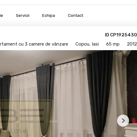
le
Servicii
Echipa
Contact
ID CP1925430
rtament cu 3 camere de vânzare
Copou, Iasi
65 mp
2012
Next