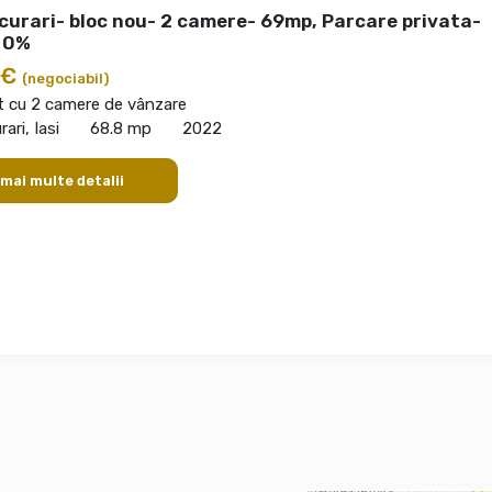
curari- bloc nou- 2 camere- 69mp, Parcare privata-
 0%
 €
(negociabil)
 cu 2 camere de vânzare
ari, Iasi
68.8 mp
2022
 mai multe detalii