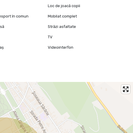
Loc de joacă copii
ansport în comun
Mobilat complet
isă
Străzi asfaltate
TV
raș
Videointerfon