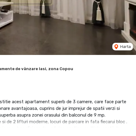
Harta
amente de vânzare Iasi, zona Copou
estitie acest apartament superb de 3 camere, care face parte
nare avantajoasa, cuprins de jur imprejur de spatii verzi si
e superba asupra zonei orasului din balconul de 9 mp.
si de 2 lifturi moderne, locuri de parcare in fata fiecarui bloc .
asa , beneficiaza de un living spatios, multiple spatii de
anitare complet dotate si echipate cu obiecte sanitare de calitate