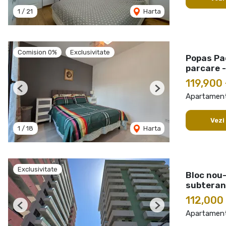
1
/
21
Harta
Comision 0%
Exclusivitate
Popas Pac
parcare 
119,900
Previous
Next
Apartament
Vezi
1
/
18
Harta
Exclusivitate
Bloc nou
subtera
112,000
Previous
Next
Apartament