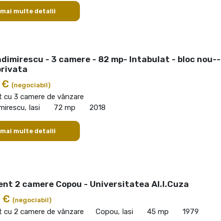
 mai multe detalii
dimirescu - 3 camere - 82 mp- Intabulat - bloc nou--
privata
0 €
(negociabil)
 cu 3 camere de vânzare
mirescu, Iasi
72 mp
2018
 mai multe detalii
nt 2 camere Copou - Universitatea Al.I.Cuza
0 €
(negociabil)
 cu 2 camere de vânzare
Copou, Iasi
45 mp
1979