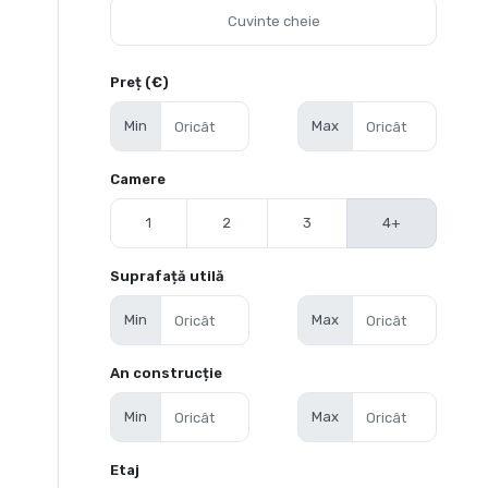
Preț (€)
Min
Max
Camere
1
2
3
4+
Suprafață utilă
Min
Max
An construcție
Min
Max
Etaj