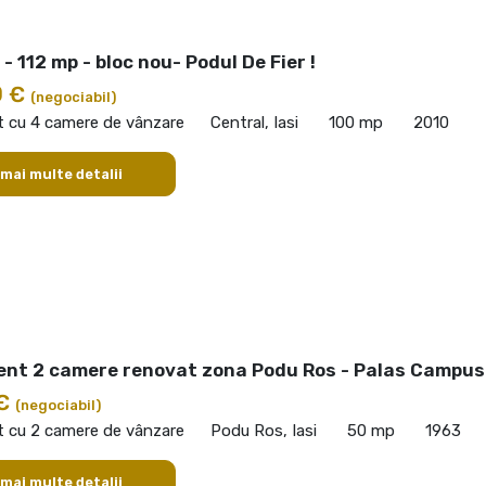
- 112 mp - bloc nou- Podul De Fier !
0 €
(negociabil)
 cu 4 camere de vânzare
Central, Iasi
100 mp
2010
 mai multe detalii
nt 2 camere renovat zona Podu Ros - Palas Campus
 €
(negociabil)
 cu 2 camere de vânzare
Podu Ros, Iasi
50 mp
1963
 mai multe detalii