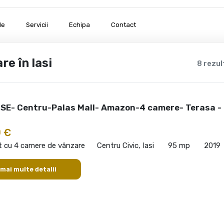
le
Servicii
Echipa
Contact
e în Iasi
8 rezu
E- Centru-Palas Mall- Amazon-4 camere- Terasa -
 €
 cu 4 camere de vânzare
Centru Civic, Iasi
95 mp
2019
 mai multe detalii