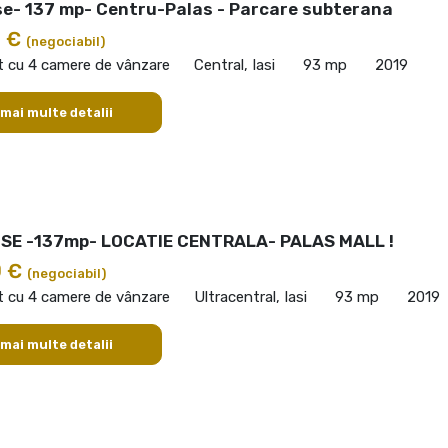
e- 137 mp- Centru-Palas - Parcare subterana
0 €
(negociabil)
 cu 4 camere de vânzare
Central, Iasi
93 mp
2019
 mai multe detalii
E -137mp- LOCATIE CENTRALA- PALAS MALL !
0 €
(negociabil)
 cu 4 camere de vânzare
Ultracentral, Iasi
93 mp
2019
 mai multe detalii