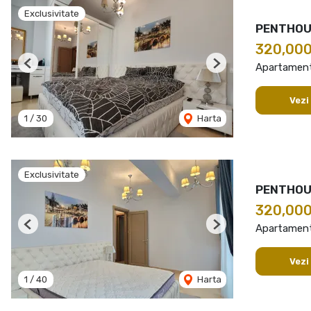
Exclusivitate
PENTHOUS
320,00
Apartament
Previous
Next
Vezi
1
/
30
Harta
Exclusivitate
PENTHOUS
320,00
Apartament
Previous
Next
Vezi
1
/
40
Harta