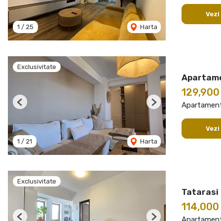
Vezi
1
/
25
Harta
Exclusivitate
Apartame
129,900
Apartament
Previous
Next
Vezi
1
/
21
Harta
Exclusivitate
Tatarasi 
114,000
Apartament
Previous
Next