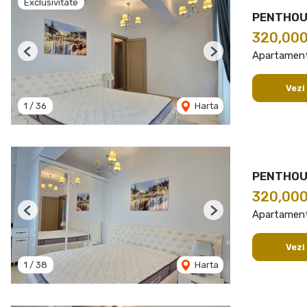
Exclusivitate
PENTHOUS
320,00
Apartament
Previous
Next
Vezi
1
/
36
Harta
PENTHOUS
320,00
Apartament
Previous
Next
Vezi
1
/
38
Harta