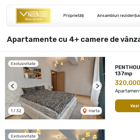
Proprietăți
Ansambluri rezidenția
Apartamente cu 4+ camere de vânzar
Exclusivitate
PENTHOUS
137mp
320,000
Previous
Next
Apartament
Vezi
1
/
32
Harta
Exclusivitate