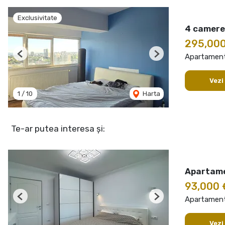
Exclusivitate
4 camere 
295,00
Apartament
Previous
Next
Vezi
1
/
10
Harta
Te-ar putea interesa și:
Apartame
93,000
Apartament
Previous
Next
Vezi