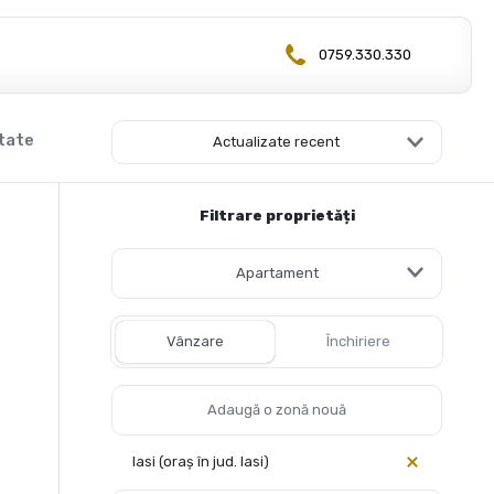
0759.330.330
ltate
Actualizate recent
Filtrare proprietăți
Apartament
Vânzare
Închiriere
Iasi (oraș în jud. Iasi)