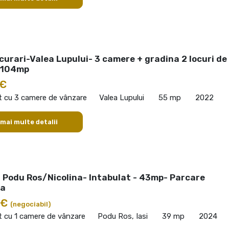
urari-Valea Lupului- 3 camere + gradina 2 locuri de
-104mp
 €
 cu 3 camere de vânzare
Valea Lupului
55 mp
2022
 mai multe detalii
- Podu Ros/Nicolina- Intabulat - 43mp- Parcare
na
 €
(negociabil)
 cu 1 camere de vânzare
Podu Ros, Iasi
39 mp
2024