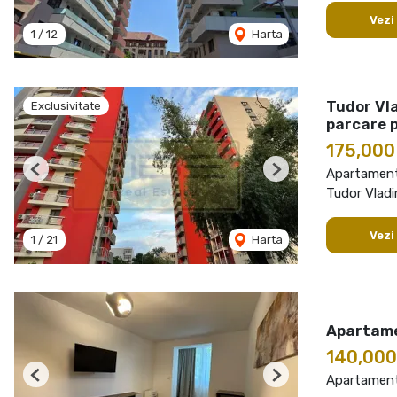
Vezi
1
/
12
Harta
Tudor Vla
Exclusivitate
parcare 
175,00
Apartament
Previous
Next
Tudor Vladi
Vezi
1
/
21
Harta
Apartame
140,00
Apartament
Previous
Next