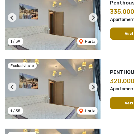
Penthous
335,00
Apartament
Previous
Next
Vezi
1
/
39
Harta
Exclusivitate
PENTHOUS
320,00
Apartament
Previous
Next
Vezi
1
/
35
Harta