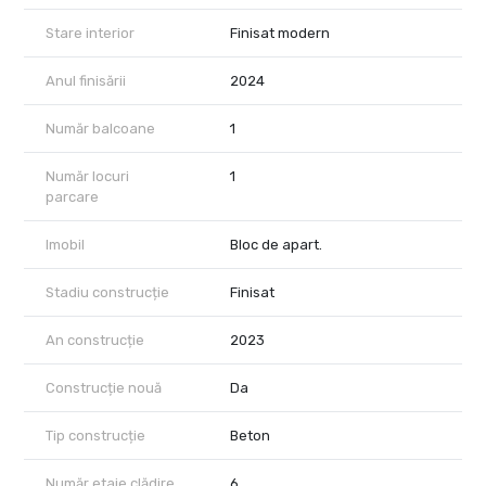
Stare interior
Finisat modern
Anul finisării
2024
Număr balcoane
1
Număr locuri
1
parcare
Imobil
Bloc de apart.
Stadiu construcție
Finisat
An construcție
2023
Construcție nouă
Da
Tip construcție
Beton
Număr etaje clădire
6