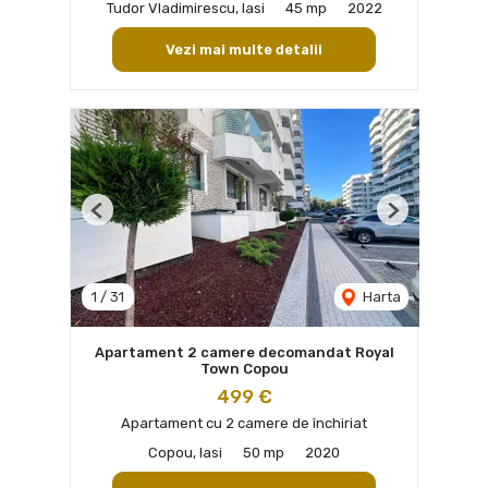
Tudor Vladimirescu, Iasi
45 mp
2022
Vezi mai multe detalii
Previous
Next
1
/
31
Harta
Apartament 2 camere decomandat Royal
Town Copou
499 €
Apartament cu 2 camere de închiriat
Copou, Iasi
50 mp
2020