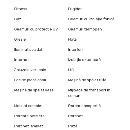
Fitness
Frigider
Gaz
Geamuri cu izolație fonică
Geamuri cu protecție UV
Geamuri termopan
Gresie
Hotă
Iluminat stradal
Interfon
Internet
Izolație exterioară
Jaluzele verticale
Lift
Loc de joacă copii
Mașină de spălat rufe
Mașină de spălat vase
Mijloace de transport în
comun
Mobilat complet
Parcare acoperită
Parcare biciclete
Parchet
Parchet laminat
Pază