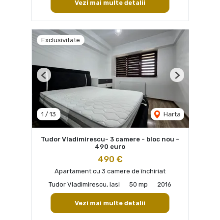
Vezi mai multe detalii
Exclusivitate
Previous
Next
1
/
13
Harta
Tudor Vladimirescu- 3 camere - bloc nou -
490 euro
490 €
Apartament cu 3 camere de închiriat
Tudor Vladimirescu, Iasi
50 mp
2016
Vezi mai multe detalii