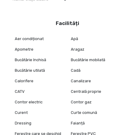
Facilități
Aer condiționat
Apă
Apometre
Aragaz
Bucătărie închisă
Bucătărie mobilată
Bucătărie utilată
Cadă
Calorifere
Canalizare
CATV
Centrală proprie
Contor electric
Contor gaz
Curent
Curte comună
Dressing
Faianță
Ferestre care se deschid
Ferestre PVC