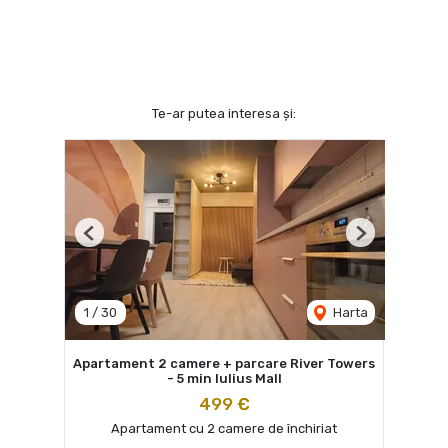
Te-ar putea interesa și:
Previous
Next
1
/
30
Harta
Apartament 2 camere + parcare River Towers
- 5 min Iulius Mall
499 €
Apartament cu 2 camere de închiriat