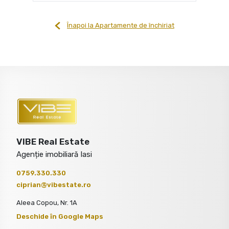
Înapoi la Apartamente de închiriat
VIBE Real Estate
Agenție imobiliară Iasi
0759.330.330
ciprian@vibestate.ro
Aleea Copou, Nr. 1A
Deschide în Google Maps