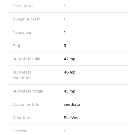
chirie.( neg. la semnarea contractului). Nu sunt acceptate
Dormitoare
1
animalele de companie ! Pentru info si vizionarea proprietatii va
stam la dispozitie ! Senior Broker imobiliar, Lingurariu Ciprian-
Bogdan
Număr bucătării
1
Număr băi
1
Etaj
3
Suprafață utilă
42 mp
Suprafață
48 mp
construită
Suprafață totală
45 mp
Disponibilitate
imediata
Orientare
Est-Vest
Confort
1