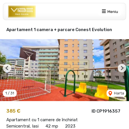
Meniu
Apartament 1 camera + parcare Conest Evolution
Previous
Nex
1
/
31
Harta
385 €
ID CP1916357
Apartament cu 1 camere de închiriat
Semicentral, Iasi
42 mp
2023