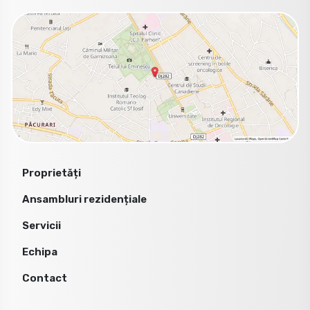
Proprietăți
Ansambluri rezidențiale
Servicii
Echipa
Contact