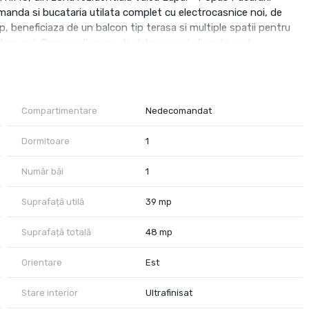
anda si bucataria utilata complet cu electrocasnice noi, de
 beneficiaza de un balcon tip terasa si multiple spatii pentru
tare noi. Camera dispune de dulap cu usi glisante, pat
 zona de dormit.Confortul termic este asigurat de incalzire cu
tate AC Inverter. Se ofera 1 loc de parcare de tip suprateran, in
e ! Pretul chiriei lunare este de 320Euro+garantie
. Se percepe comision catre agentie cuantumul unei luni de chirie !
Compartimentare
Nedecomandat
Dormitoare
1
Număr băi
1
Suprafață utilă
39 mp
Suprafață totală
48 mp
Orientare
Est
Stare interior
Ultrafinisat