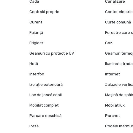
Cadă
Canalizare
Centrală proprie
Contor electric
Curent
Curte comună
Faianță
Ferestre care 
Frigider
Gaz
Geamuri cu protecție UV
Geamuri term
Hotă
Iluminat strada
Interfon
Internet
Izolație exterioară
Jaluzele vertic
Loc de joacă copii
Mașină de spăl
Mobilat complet
Mobilat lux
Parcare deschisă
Parchet
Pază
Podele marmu