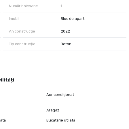
Număr balcoane
1
Imobil
Bloc de apart.
An construcție
2022
Tip construcție
Beton
ilități
Aer condiționat
Aragaz
lată
Bucătărie utilată