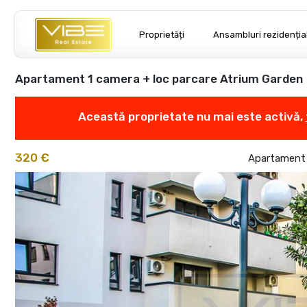
Proprietăți
Ansambluri rezidenția
Apartament 1 camera + loc parcare Atrium Garden
Această proprietate nu mai este activă,
320 €
Apartament c