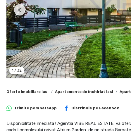
Previous
1
/
32
Oferte imobiliare Iasi
Apartamente de închiriat Iasi
Apart
Trimite pe
WhatsApp
Distribuie pe
Facebook
Disponibilitate imediata ! Agentia VIBE REAL ESTATE, va ofer
cadrul complexului privat Atrium Garden, de pe strada Garoafei