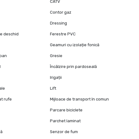
CATV
Contor gaz
Dressing
se deschid
Ferestre PVC
Geamuri cu izolație fonică
opan
Gresie
l
Încălzire prin pardoseală
Irigații
ale
Lift
at rufe
Mijloace de transport în comun
Parcare biciclete
Parchet laminat
ră
Senzor de fum