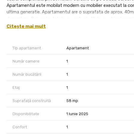
Apartamentul este mobilat modern cu mobilier executat la com
ultima generatie. Apartamentul are o suprafata de aprox. 40mp,
depozitare. Baia este dotata cu cada si utilata cu obiecte sani
matrimonial 160cmx200cm si un riflaj care separa bucataria de
Citește mai mult
centrala termica iar pentru sezonul de vara este disponibila uni
curtea privata a complexului. Nu se accepta animale de compani
320Euro/returanbila la finalul perioadei contractuale de 12 luni
Tip apartament
Apartament
Se poate viziona cu o programare in prealabil !
Număr camere
1
Număr bucătării
1
Etaj
1
Suprafață construită
58 mp
Disponibilitate
1 Iunie 2025
Confort
1