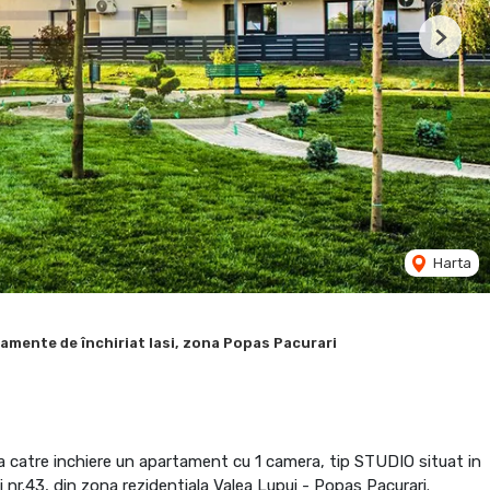
Next
Harta
amente de închiriat Iasi, zona Popas Pacurari
a catre inchiere un apartament cu 1 camera, tip STUDIO situat in
 nr.43, din zona rezidentiala Valea Lupui - Popas Pacurari.