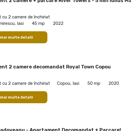
t 2 camere + parcare River Towers - 5 min Iulius Ma
cu 2 camere de închiriat
mirescu, Iasi
45 mp
2022
 mai multe detalii
nt 2 camere decomandat Royal Town Copou
cu 2 camere de închiriat
Copou, Iasi
50 mp
2020
 mai multe detalii
Sadoveanu - Apartament Decomandat + Parcare!