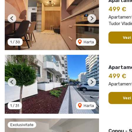
Apartamen
499 €
Apartament 
Previous
Next
Tudor Vladi
Vezi
1
/
30
Harta
Apartame
499 €
Apartament 
Previous
Next
Vezi
1
/
31
Harta
Exclusivitate
Copou - 