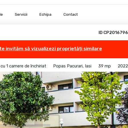
le
Servicii
Echipa
Contact
ID CP2016796
te invităm să vizualizezi proprietăți similare
u 1 camere de închiriat
Popas Pacurari, Iasi
39 mp
2022