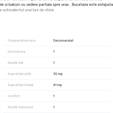
ple si balcon cu vedere partiala spre oras . Bucataria este echipata
e echivalentul unei luni de chirie
 se inchiriaza pe termen lung.
asta locatie.
Compartimentare
Decomandat
Dormitoare
1
Număr băi
1
Suprafață utilă
35 mp
Suprafață totală
41 mp
Confort
1
Număr balcoane
1