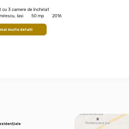
cu 3 camere de închiriat
mirescu, Iasi
50 mp
2016
 mai multe detalii
ezidențiale