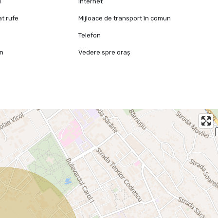
l
Internet
at rufe
Mijloace de transport în comun
e
Telefon
mn
Vedere spre oraș