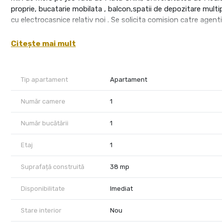
proprie, bucatarie mobilata , balcon,spatii de depozitare multi
cu electrocasnice relativ noi . Se solicita comision catre agenti
Imobilul este ideal pentr tineri studenti la Universitate/ liceu,
Citește mai mult
Mutare imediata !
Dispunem si de alte modele de apartamente/ garsoniere la ace
Tip apartament
Apartament
Pentru detalii nu ezitati sa ne contactati
Număr camere
1
Număr bucătării
1
Etaj
1
Suprafață construită
38 mp
Disponibilitate
Imediat
Stare interior
Nou