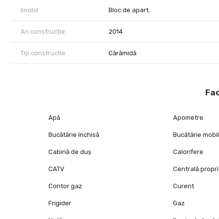
Imobil
Bloc de apart.
An construcție
2014
Tip construcție
Cărămidă
Fac
Apă
Apometre
Bucătărie închisă
Bucătărie mobi
Cabină de duș
Calorifere
CATV
Centrală propr
Contor gaz
Curent
Frigider
Gaz