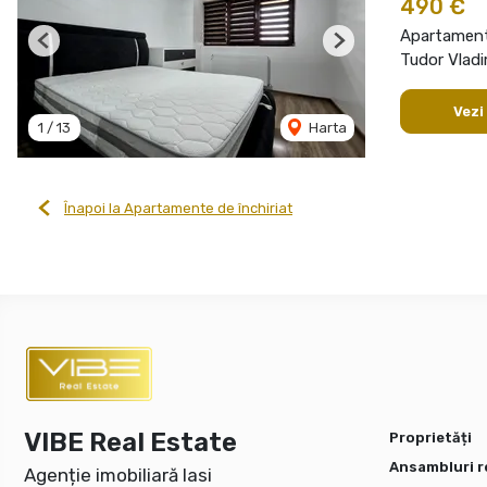
490 €
Apartament 
Previous
Next
Tudor Vladi
Vezi
1
/
13
Harta
Înapoi la Apartamente de închiriat
VIBE Real Estate
Proprietăți
Ansambluri r
Agenție imobiliară Iasi