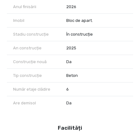
Anul finisării
2026
Imobil
Bloc de apart.
Stadiu construcție
În construcție
An construcție
2025
Construcție nouă
Da
Tip construcție
Beton
Număr etaje clădire
6
Are demisol
Da
Facilități