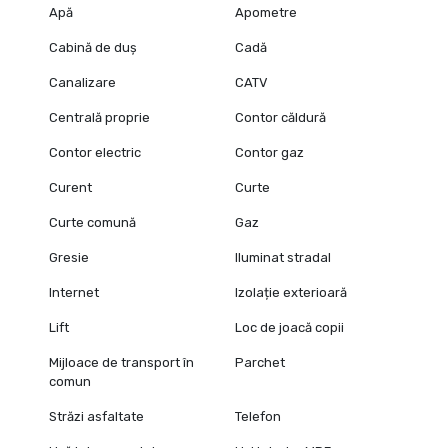
Apă
Apometre
Cabină de duș
Cadă
Canalizare
CATV
Centrală proprie
Contor căldură
Contor electric
Contor gaz
Curent
Curte
Curte comună
Gaz
Gresie
Iluminat stradal
Internet
Izolație exterioară
Lift
Loc de joacă copii
Mijloace de transport în
Parchet
comun
Străzi asfaltate
Telefon