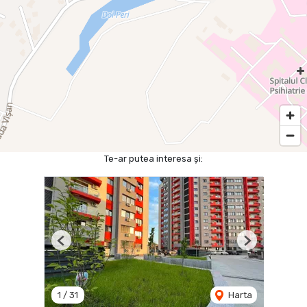
Te-ar putea interesa și:
Previous
Next
1
/
31
Harta