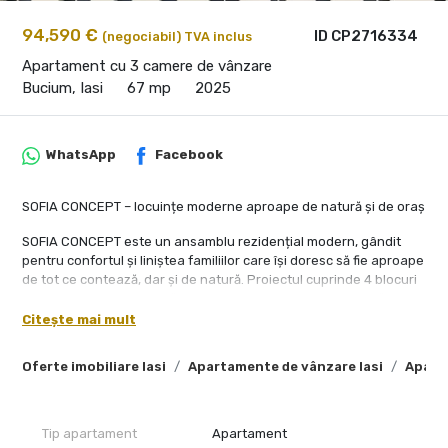
94,590 €
ID CP2716334
(negociabil) TVA inclus
Apartament cu 3 camere de vânzare
Bucium, Iasi
67 mp
2025
WhatsApp
Facebook
SOFIA CONCEPT – locuințe moderne aproape de natură și de oraș
SOFIA CONCEPT este un ansamblu rezidențial modern, gândit
pentru confortul și liniștea familiilor care își doresc să fie aproape
de tot ce contează, dar și de natură. Proiectul cuprinde 4 blocuri
elegante, cu regim de înălțime P+5, construite pe structură de
cadre de beton și zidărie integrală din cărămidă, pentru rezistență
Citește mai mult
și un plus de izolare fonică și termică.
Oferte imobiliare Iasi
Apartamente de vânzare Iasi
Apart
📍 Localizat la doar:
6 km de Iulius Mall
5,8 km de Palas Mall
3 km de grădiniță
Tip apartament
Apartament
într-o zonă bine conectată la mijloacele de transport în comun