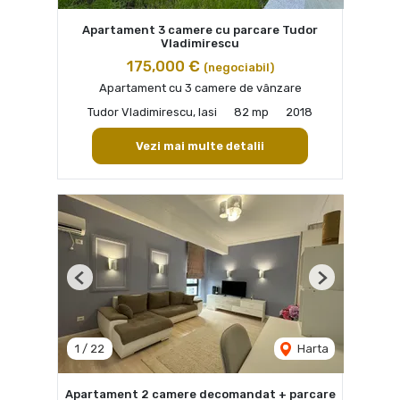
Apartament 3 camere cu parcare Tudor
Vladimirescu
175,000 €
(negociabil)
Apartament cu 3 camere de vânzare
Tudor Vladimirescu, Iasi
82 mp
2018
Vezi mai multe detalii
Previous
Next
1
/
22
Harta
Apartament 2 camere decomandat + parcare