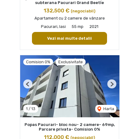
subterana Pacurari Grand Beetle
132,500 €
(negociabil)
Apartament cu 2 camere de vânzare
Pacurari, Iasi
55 mp
2021
Vezi mai multe detalii
Comision 0%
Exclusivitate
Previous
Next
1
/
13
Harta
Popas Pacurari- bloc nou- 2 camere- 69mp,
Parcare privata- Comision 0%
112,000 €
(negociabil)