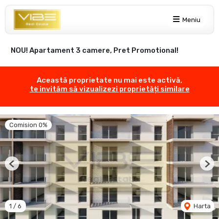
Meniu
NOU! Apartament 3 camere, Pret Promotional!
Această proprietate nu mai este activă,
te invităm să vizualizezi proprietăți similare
Comision 0%
Previous
Nex
1
/
6
Harta