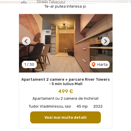
Te-ar putea interesa și:
Previous
Next
1
/
30
Harta
Apartament 2 camere + parcare River Towers
- 5 min Iulius Mall
499 €
Apartament cu 2 camere de închiriat
Tudor Vladimirescu, Iasi
45 mp
2022
Vezi mai multe detalii