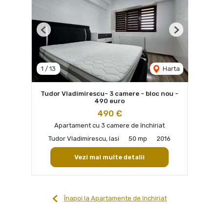
Previous
Next
1
/
13
Harta
Tudor Vladimirescu- 3 camere - bloc nou -
490 euro
490 €
Apartament cu 3 camere de închiriat
Tudor Vladimirescu, Iasi
50 mp
2016
Vezi mai multe detalii
Înapoi la Apartamente de închiriat