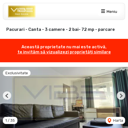
Meniu
Pacurari - Canta - 3 camere - 2 bai- 72 mp - parcare
Această proprietate nu mai este activă,
te invităm să vizualizezi proprietăți similare
Exclusivitate
Previous
Nex
1
/
35
Harta