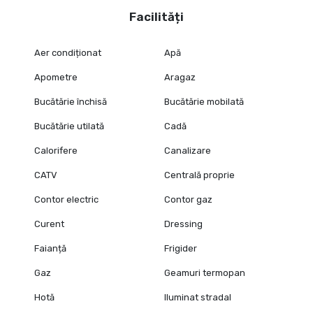
Facilități
Aer condiționat
Apă
Apometre
Aragaz
Bucătărie închisă
Bucătărie mobilată
Bucătărie utilată
Cadă
Calorifere
Canalizare
CATV
Centrală proprie
Contor electric
Contor gaz
Curent
Dressing
Faianță
Frigider
Gaz
Geamuri termopan
Hotă
Iluminat stradal