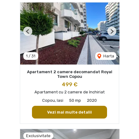
Previous
Next
1
/
31
Harta
Apartament 2 camere decomandat Royal
Town Copou
499 €
Apartament cu 2 camere de închiriat
Copou, Iasi
50 mp
2020
Vezi mai multe detalii
Exclusivitate