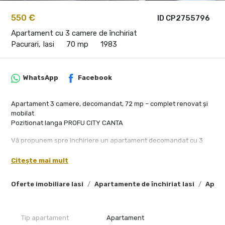
550 €
ID CP2755796
Apartament cu 3 camere de închiriat
Pacurari, Iasi
70 mp
1983
WhatsApp
Facebook
Apartament 3 camere, decomandat, 72 mp – complet renovat și
mobilat
Pozitionat langa PROFU CITY CANTA
Vă propunem spre inchiriere un apartament decomandat cu 3
camere, practic și spațios, având o suprafață de 72 mp. Situat la
etajul 4 al unui bloc cu regim de înălțime P+4, construit în 1983
Citește mai mult
din plăci prefabricate, apartamentul beneficiază de o poziționare
liniștită, cu vedere spre partea din spate a blocului, oferind
Oferte imobiliare Iasi
Apartamente de închiriat Iasi
Apart
intimitate și confort sporit.
Caracteristici principale:
Tip apartament
Apartament
Compartimentare decomandată - fiecare spațiu este bine definit