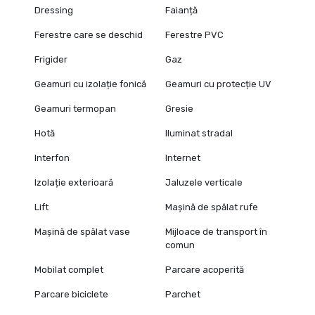
Dressing
Faianță
Ferestre care se deschid
Ferestre PVC
Frigider
Gaz
Geamuri cu izolație fonică
Geamuri cu protecție UV
Geamuri termopan
Gresie
Hotă
Iluminat stradal
Interfon
Internet
Izolație exterioară
Jaluzele verticale
Lift
Mașină de spălat rufe
Mașină de spălat vase
Mijloace de transport în
comun
Mobilat complet
Parcare acoperită
Parcare biciclete
Parchet