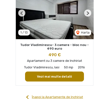
Previous
Next
1
/
13
Harta
Tudor Vladimirescu- 3 camere - bloc nou -
490 euro
490 €
Apartament cu 3 camere de închiriat
Tudor Vladimirescu, Iasi
50 mp
2016
Vezi mai multe detalii
Înapoi la Apartamente de închiriat