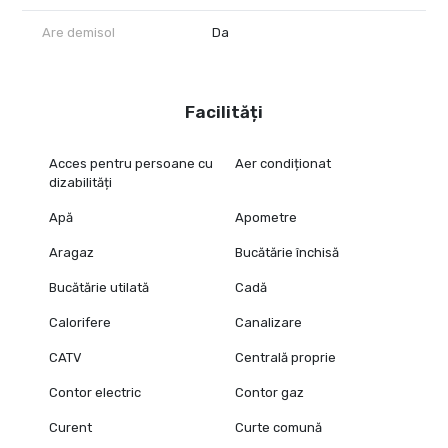
Are demisol
Da
Facilități
Acces pentru persoane cu
Aer condiționat
dizabilități
Apă
Apometre
Aragaz
Bucătărie închisă
Bucătărie utilată
Cadă
Calorifere
Canalizare
CATV
Centrală proprie
Contor electric
Contor gaz
Curent
Curte comună