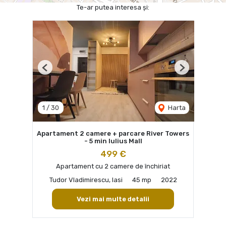
Te-ar putea interesa și:
Previous
Next
1
/
30
Harta
Apartament 2 camere + parcare River Towers
- 5 min Iulius Mall
499 €
Apartament cu 2 camere de închiriat
Tudor Vladimirescu, Iasi
45 mp
2022
Vezi mai multe detalii