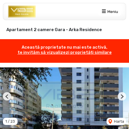
Meniu
Apartament 2 camere Gara - Arka Residence
Această proprietate nu mai este activă,
te invităm să vizualizezi proprietăți similare
Previous
Nex
1
/
23
Harta