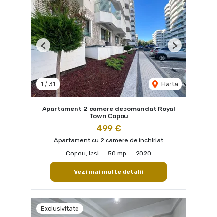
Previous
Next
1
/
31
Harta
Apartament 2 camere decomandat Royal
Town Copou
499 €
Apartament cu 2 camere de închiriat
Copou, Iasi
50 mp
2020
Vezi mai multe detalii
Exclusivitate