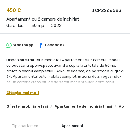
450 €
ID CP2266583
Apartament cu 2 camere de închiriat
Gara, Iasi
50 mp
2022
WhatsApp
Facebook
Disponibil cu mutare imediata ! Apartament cu 2 camere, model
cu bucataria open-space, avand o suprafata totala de 50mp,
situat in cadrul complexului Arka Residence, de pe strada Zugravi
64. Apartamentul este mobilat complet, in zona de zi regasindu-
se un coltar extensibil, loc de servit masa si cuier .dormitorul
matrimonial este dotar cu pat dublu, dulap si TV.Baia este dotata
Citește mai mult
cu cada si obiecte sanitare noi, masina de spalat si
accesorii.Confortul termic al locuintei este asigurat de incalzirea
cu centrala termica si unitate AC, pentru sezonul de vara. Nu
Oferte imobiliare Iasi
Apartamente de închiriat Iasi
Apart
sunt acceptate animale de companie ! Oferta se preteaza doar
pentru 1 cuplu salariat / sau cuplu de studenti ! Pretul chiriei este
de 450Euro+ garantie 450Euro/returnabila la finalul contractului
Tip apartament
Apartament
ce se va incheia pe o perioada de minim 12 luni calenderistice. Se