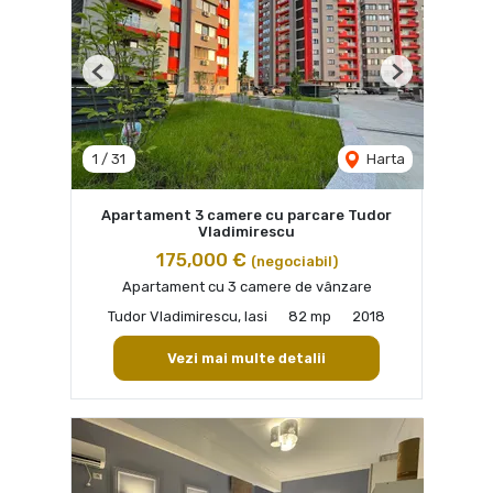
Previous
Next
1
/
31
Harta
Apartament 3 camere cu parcare Tudor
Vladimirescu
175,000 €
(negociabil)
Apartament cu 3 camere de vânzare
Tudor Vladimirescu, Iasi
82 mp
2018
Vezi mai multe detalii