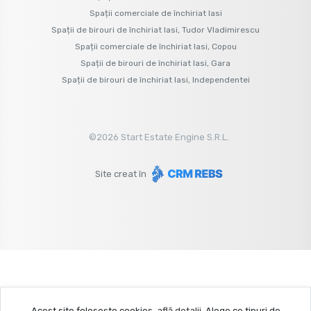
Spații comerciale de închiriat Iasi
Spații de birouri de închiriat Iasi, Tudor Vladimirescu
Spații comerciale de închiriat Iasi, Copou
Spații de birouri de închiriat Iasi, Gara
Spații de birouri de închiriat Iasi, Independentei
©
2026
Start Estate Engine S.R.L.
Site creat în
Acest site folosește cookies,
află detalii
.
Alege ce tipuri de