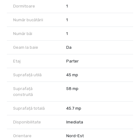
lunar o chirie de ( 530/540Euro). Proprietatea are toate actele
Dormitoare
1
pregatite pentru vanzare si este INTABULATA. Se percepe
comision pentru serviciul imobiliar 3%( usor neg.) la semnarea
rezervarii imobilului sau antecontract-contractului si predarea
Număr bucătării
1
cheilor! Senior Broker imobiliar Ciprian-Bogdan.
Număr băi
1
Geam la baie
Da
Etaj
Parter
Suprafață utilă
45 mp
Suprafață
58 mp
construită
Suprafață totală
45.7 mp
Disponibilitate
Imediata
Orientare
Nord-Est