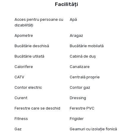
Facilități
Acces pentru persoane cu
Apă
dizabilități
Apometre
Aragaz
Bucătărie deschisă
Bucătărie mobilată
Bucătărie utilată
Cabină de duș
Calorifere
Canalizare
CATV
Centrală proprie
Contor electric
Contor gaz
Curent
Dressing
Ferestre care se deschid
Ferestre PVC
Fitness
Frigider
Gaz
Geamuri cu izolație fonică