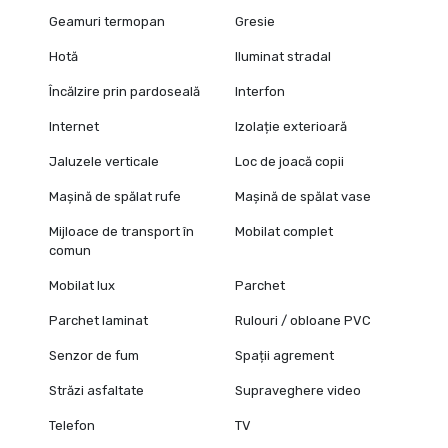
Geamuri termopan
Gresie
Hotă
Iluminat stradal
Încălzire prin pardoseală
Interfon
Internet
Izolație exterioară
Jaluzele verticale
Loc de joacă copii
Mașină de spălat rufe
Mașină de spălat vase
Mijloace de transport în
Mobilat complet
comun
Mobilat lux
Parchet
Parchet laminat
Rulouri / obloane PVC
Senzor de fum
Spații agrement
Străzi asfaltate
Supraveghere video
Telefon
TV