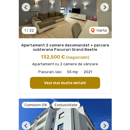
Previous
Next
1
/
22
Harta
Apartament 2 camere decomandat + parcare
subterana Pacurari Grand Beetle
132,500 €
(negociabil)
Apartament cu 2 camere de vânzare
Pacurari, Iasi
55 mp
2021
Vezi mai multe detalii
Comision 0%
Exclusivitate
Previous
Next