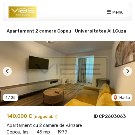
Meniu
Apartament 2 camere Copou - Universitatea Al.I.Cuza
Previous
Nex
1
/
25
Harta
140,000 €
ID CP2603063
(negociabil)
Apartament cu 2 camere de vânzare
Copou, Iasi
45 mp
1979