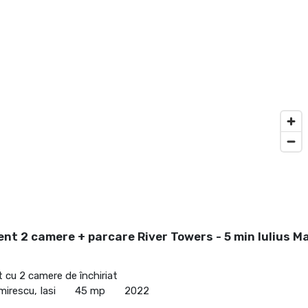
t 2 camere + parcare River Towers - 5 min Iulius Ma
cu 2 camere de închiriat
mirescu, Iasi
45 mp
2022