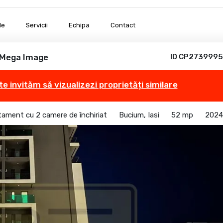
le
Servicii
Echipa
Contact
-Mega Image
ID CP2739995
te invităm să vizualizezi proprietăți similare
ament cu 2 camere de închiriat
Bucium, Iasi
52 mp
2024