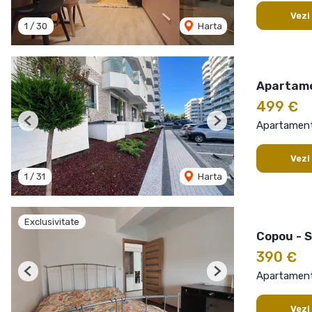
Vezi
1
/
30
Harta
Apartame
499 €
Apartament 
Previous
Next
Vezi
1
/
31
Harta
Exclusivitate
Copou - 
390 €
Apartament 
Previous
Next
Vezi