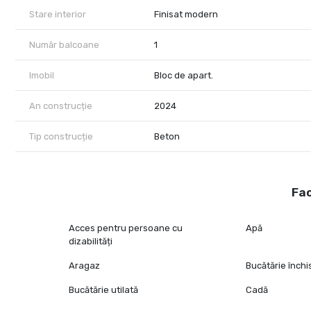
Stare interior
Finisat modern
Număr balcoane
1
Imobil
Bloc de apart.
An construcție
2024
Tip construcție
Beton
Fac
Acces pentru persoane cu
Apă
dizabilități
Aragaz
Bucătărie închi
Bucătărie utilată
Cadă