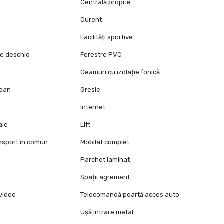
Centrală proprie
Curent
Facilități sportive
se deschid
Ferestre PVC
Geamuri cu izolație fonică
opan
Gresie
Internet
ale
Lift
ansport în comun
Mobilat complet
Parchet laminat
Spații agrement
video
Telecomandă poartă acces auto
Ușă intrare metal