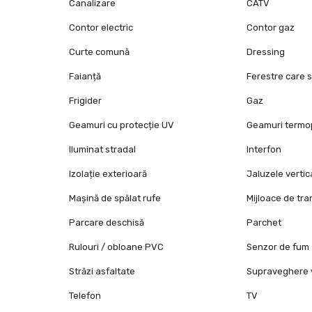
Canalizare
CATV
Contor electric
Contor gaz
Curte comună
Dressing
Faianță
Ferestre care 
Frigider
Gaz
Geamuri cu protecție UV
Geamuri term
Iluminat stradal
Interfon
Izolație exterioară
Jaluzele vertic
Mașină de spălat rufe
Mijloace de tr
Parcare deschisă
Parchet
Rulouri / obloane PVC
Senzor de fum
Străzi asfaltate
Supraveghere 
Telefon
TV