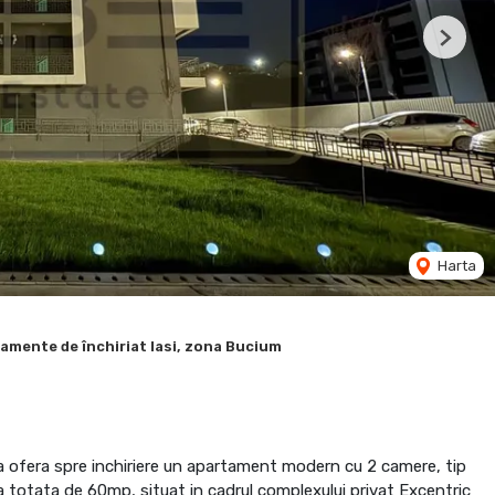
Next
Harta
amente de închiriat Iasi, zona Bucium
 ofera spre inchiriere un apartament modern cu 2 camere, tip
 totata de 60mp, situat in cadrul complexului privat Excentric