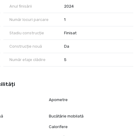
Anul finisării
2024
Număr locuri parcare
1
Stadiu construcție
Finisat
Construcție nouă
Da
Număr etaje clădire
5
ilități
Apometre
să
Bucătărie mobilată
Calorifere