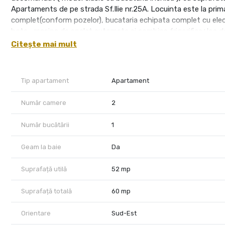
Apartaments de pe strada Sf.Ilie nr.25A. Locuinta este la prima 
complet(conform pozelor), bucataria echipata complet cu electr
hota , masina de spalat automata si combina frigorifica+loc d
dispun de numeroase spatii de depozitare. Locuinta are un ba
Citește mai mult
Se ofera 1 loc de parcare privat / acoperit, in curtea complexu
chiriei lunare este de 450 Euro, se solicita garantie materiala 4
perioada minima de 12 luni. Se percepe comision catre agentie 
Tip apartament
Apartament
contractului si predarea cheilor ! Statia RATP ( linia 203 Podu 
suplimentare si vizionarea proprietatii va stam la dispozitie, S
Număr camere
2
Număr bucătării
1
Geam la baie
Da
Suprafață utilă
52 mp
Suprafață totală
60 mp
Orientare
Sud-Est