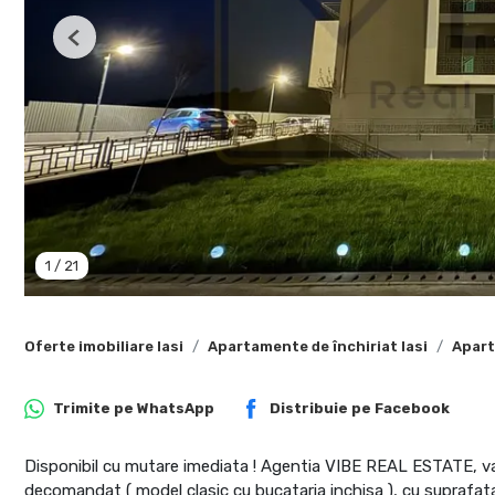
Previous
1
/
21
Oferte imobiliare Iasi
Apartamente de închiriat Iasi
Apart
Trimite pe
WhatsApp
Distribuie pe
Facebook
Disponibil cu mutare imediata ! Agentia VIBE REAL ESTATE, va
decomandat ( model clasic cu bucataria inchisa ), cu suprafata