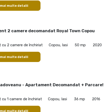
 mai multe detalii
nt 2 camere decomandat Royal Town Copou
cu 2 camere de închiriat
Copou, Iasi
50 mp
2020
 mai multe detalii
Sadoveanu - Apartament Decomandat + Parcare!
cu 1 camere de închiriat
Copou, Iasi
36 mp
2016
 mai multe detalii