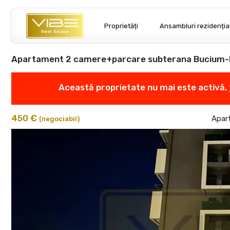
Proprietăți
Ansambluri rezidenția
Apartament 2 camere+parcare subterana Bucium
Această proprietate nu mai este activă,
450 €
Apart
(negociabil)