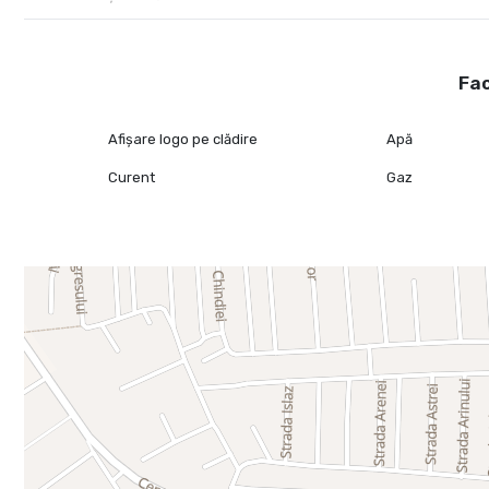
Fac
Afișare logo pe clădire
Apă
Curent
Gaz