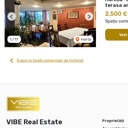
terasa a
2,500 
Previous
Next
Spațiu comer
Vezi
1
/
17
Harta
Înapoi la Spații comerciale de închiriat
VIBE Real Estate
Proprietăți