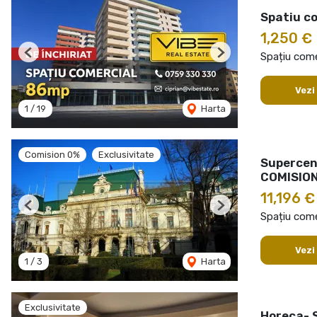
Spatiu co
1,250 €
Spațiu comer
Previous
Next
Vezi
1
/
19
Harta
Comision 0%
Exclusivitate
Supercent
COMISION
11,196 
Previous
Next
Spațiu comer
Vezi
1
/
3
Harta
Exclusivitate
Horeca- 