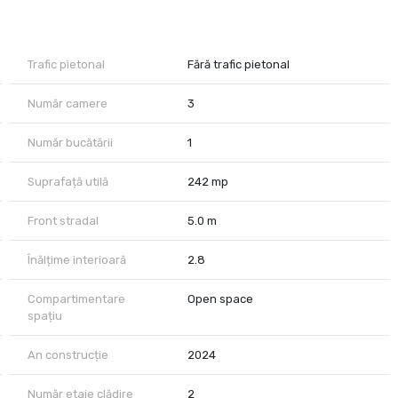
te, bucatarie compartimentata , tâmplărie tripan, izolație
Trafic pietonal
Fără trafic pietonal
 locuri suplimentare pana la 10-15) .
Număr camere
3
 SE INCHIRIAZA PE ETAJE)
Număr bucătării
1
 și perioada contractuala.
Suprafață utilă
242 mp
Front stradal
5.0 m
Înălțime interioară
2.8
Compartimentare
Open space
spațiu
An construcție
2024
Număr etaje clădire
2