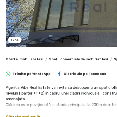
1
/
14
Oferte imobiliare Iasi
Spații comerciale de închiriat Iasi
S
Trimite pe
WhatsApp
Distribuie pe
Facebook
Agenția Vibe Real Estate va invita sa descoperiți un spatiu of
niveluri ( parter +1 +2) în cadrul unei clădiri individuale , const
amenajata.
Clădirea este poziționată la strada principala, la 200m de int
Oferă vizibilitate rutiera ridicata , perfectă pentru anumite 
termice, sanitare, instalații, activități office de proiectare etc )