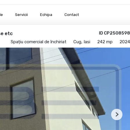
le
Servicii
Echipa
Contact
se etc
ID CP2508598
Spațiu comercial de închiriat
Cug, Iasi
242 mp
2024
Next