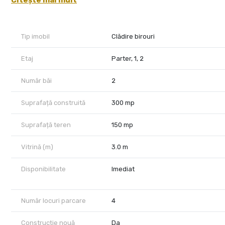
Citește mai mult
Dispune de o singura cale de acces, la.parter .
Nu dispune de trafic pietonal !!!
Spatiul este complet amenajat ( gresie ,faianță, 2 bai amenaja
Tip imobil
Clădire birouri
exterioara , minim 3 locuri de parcare exteriore( posibilitate de
Etaj
Parter, 1, 2
# Chiria solictata este de 2400 euro / întreaga clădire ( NU
# Se percepe garanție și comision agenție.
Număr băi
2
# Se dorește o colaborare pe termen lung
# Chiria e negociabila în funcție de contract ,investițiile aduse
Suprafață construită
300 mp
! Tranzacție intermediata exclusiv prin intermediul agenției !
Suprafață teren
150 mp
Se dorește și se oferă seriozitate .
Vitrină (m)
3.0 m
Detalii și vizionari la 0787 338 844 Antonio Cojocaru
Disponibilitate
Imediat
Număr locuri parcare
4
Construcție nouă
Da