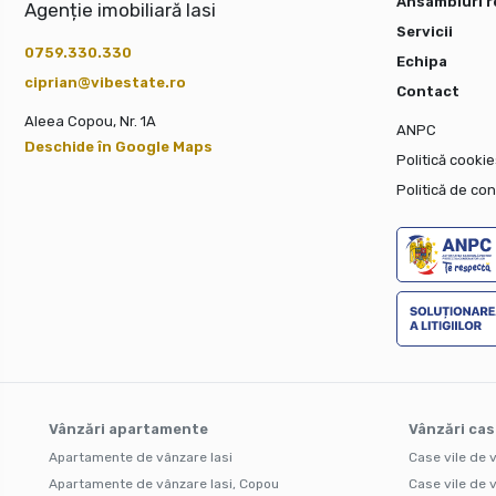
Ansambluri r
Agenție imobiliară Iasi
Servicii
0759.330.330
Echipa
ciprian@vibestate.ro
Contact
Aleea Copou, Nr. 1A
ANPC
Deschide în Google Maps
Politică cookie
Politică de con
Vânzări apartamente
Vânzări cas
Apartamente de vânzare Iasi
Case vile de 
Apartamente de vânzare Iasi, Copou
Case vile de v