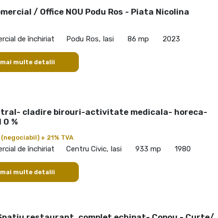
mercial / Office NOU Podu Ros - Piata Nicolina
cial de închiriat
Podu Ros, Iasi
86 mp
2023
 mai multe detalii
ral- cladire birouri-activitate medicala- horeca-
 0 %
€
(negociabil) + 21% TVA
cial de închiriat
Centru Civic, Iasi
933 mp
1980
 mai multe detalii
Spatiu restaurant, complet echipat- Copou - Curte/