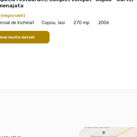
menajata
€
(negociabil)
cial de închiriat
Copou, Iasi
270 mp
2006
 mai multe detalii