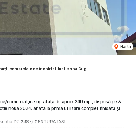
Harta
pații comerciale de închiriat Iasi, zona Cug
fice/comercial ,în suprafață de aprox.240 mp , dispusă pe 3
rucție noua 2024, aflata la prima utilizare complet finisata și
ersecția DJ 248 și CENTURA IASI .
domenii de activitate ( magazin piese auto, showroom centrale
.