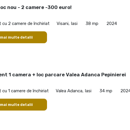
loc nou - 2 camere -300 euro!
cu 2 camere de închiriat
Visani, Iasi
38 mp
2024
 mai multe detalii
nt 1 camera + loc parcare Valea Adanca Pepinierei
cu 1 camere de închiriat
Valea Adanca, Iasi
34 mp
202
 mai multe detalii