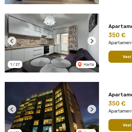
Apartame
350 €
Apartament 
Previous
Next
Vezi
1
/
27
Harta
Apartame
350 €
Apartament 
Previous
Next
Vezi