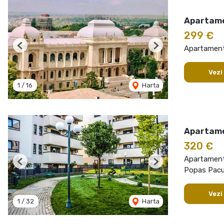
Apartame
299 €
Apartament 
Previous
Next
Vezi
1
/
16
Harta
Apartame
320 €
Apartament 
Previous
Next
Popas Pacur
Vezi
1
/
32
Harta