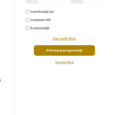
Construcții noi
Comision 0%
Exclusivități
Mai multe filtre
Șterge filtre
4