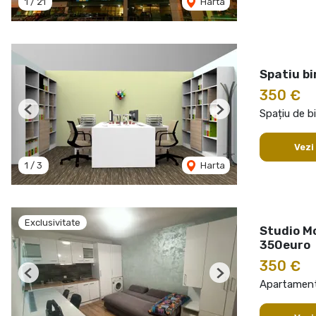
1
/
21
Harta
Spatiu b
350 €
Spațiu de bi
Previous
Next
Vezi
1
/
3
Harta
Exclusivitate
Studio M
350euro
350 €
Previous
Next
Apartament 