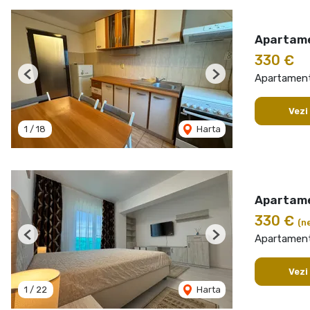
Apartame
330 €
Apartament 
Previous
Next
Vezi
1
/
18
Harta
Apartame
330 €
(n
Apartament 
Previous
Next
Vezi
1
/
22
Harta