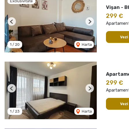
Exclusivitate
Vișan - B
299 €
Apartament 
Previous
Next
Vezi
1
/
20
Harta
Apartame
299 €
Apartament 
Previous
Next
Vezi
1
/
23
Harta