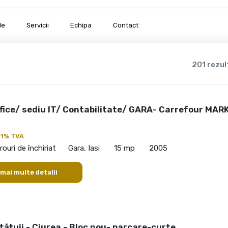
le
Servicii
Echipa
Contact
201 rezul
ffice/ sediu IT/ Contabilitate/ GARA- Carrefour MAR
21% TVA
rouri de închiriat
Gara, Iasi
15 mp
2005
 mai multe detalii
ățuii - Ciurea - Bloc nou- parcare-curte