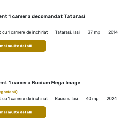
nt 1 camera decomandat Tatarasi
cu 1 camere de închiriat
Tatarasi, Iasi
37 mp
2014
 mai multe detalii
nt 1 camera Bucium Mega Image
egociabil)
cu 1 camere de închiriat
Bucium, Iasi
40 mp
2024
 mai multe detalii