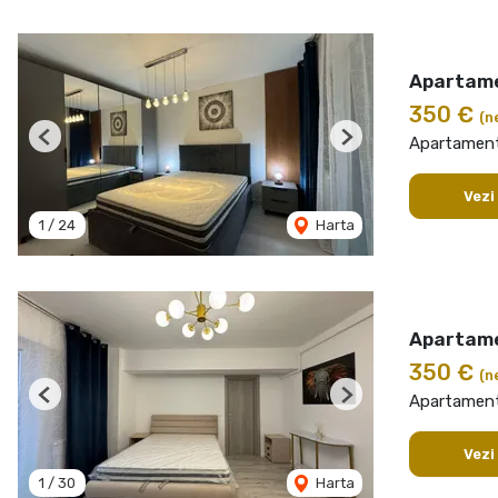
Apartame
350 €
(n
Apartament 
Previous
Next
Vezi
1
/
24
Harta
Apartame
350 €
(n
Apartament 
Previous
Next
Vezi
1
/
30
Harta