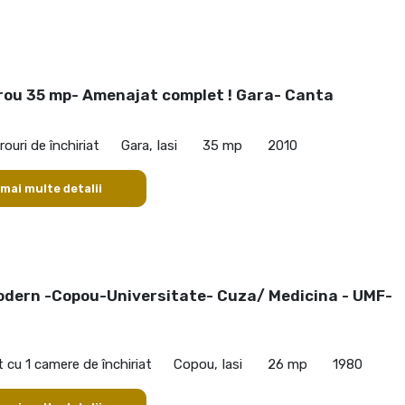
irou 35 mp- Amenajat complet ! Gara- Canta
rouri de închiriat
Gara, Iasi
35 mp
2010
 mai multe detalii
odern -Copou-Universitate- Cuza/ Medicina - UMF-
cu 1 camere de închiriat
Copou, Iasi
26 mp
1980