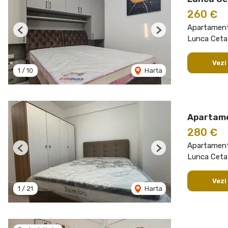
260 €
Apartament 
Previous
Next
Lunca Cetatu
Vezi
1
/
10
Harta
Apartame
280 €
Apartament 
Previous
Next
Lunca Cetatu
Vezi
1
/
21
Harta