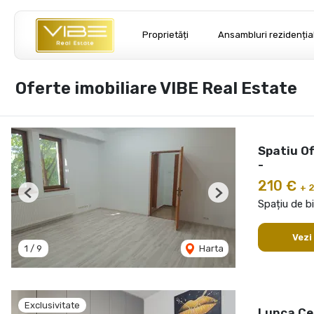
Proprietăți
Ansambluri rezidenția
Oferte imobiliare VIBE Real Estate
Spatiu O
-
210 €
+ 
Previous
Next
Spațiu de bi
Vezi
1
/
9
Harta
Exclusivitate
Lunca Cet