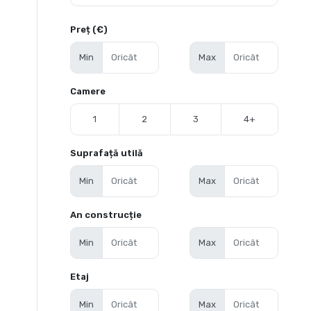
Preț (€)
Min
Max
Camere
1
2
3
4+
Suprafață utilă
Min
Max
An construcție
Min
Max
Etaj
Min
Max