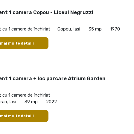
nt 1 camera Copou - Liceul Negruzzi
cu 1 camere de închiriat
Copou, Iasi
35 mp
1970
 mai multe detalii
nt 1 camera + loc parcare Atrium Garden
cu 1 camere de închiriat
ari, Iasi
39 mp
2022
 mai multe detalii