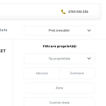
0759.330.330
tate
Preț crescător
Filtrare proprietăți
KET
Tip proprietate
Vânzare
Închiriere