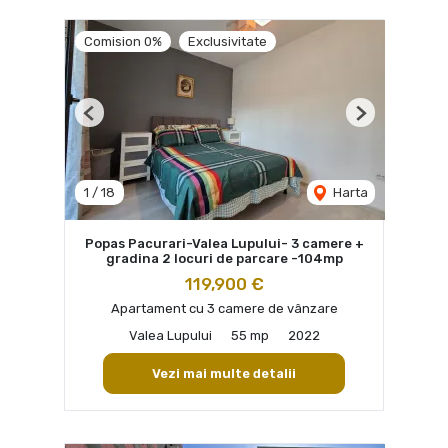
Comision 0%
Exclusivitate
Previous
Next
1
/
18
Harta
Popas Pacurari-Valea Lupului- 3 camere +
gradina 2 locuri de parcare -104mp
119,900 €
Apartament cu 3 camere de vânzare
Valea Lupului
55 mp
2022
Vezi mai multe detalii