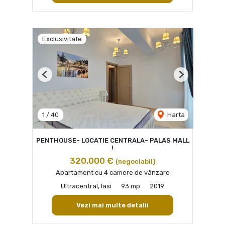
Exclusivitate
Previous
Next
1
/
40
Harta
PENTHOUSE- LOCATIE CENTRALA- PALAS MALL
!
320,000 €
(negociabil)
Apartament cu 4 camere de vânzare
Ultracentral, Iasi
93 mp
2019
Vezi mai multe detalii