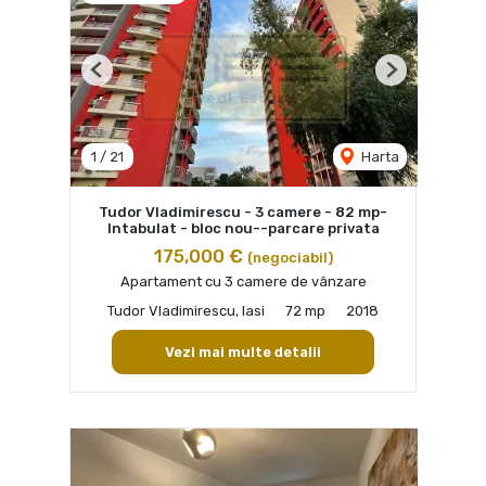
Previous
Next
1
/
21
Harta
Tudor Vladimirescu - 3 camere - 82 mp-
Intabulat - bloc nou--parcare privata
175,000 €
(negociabil)
Apartament cu 3 camere de vânzare
Tudor Vladimirescu, Iasi
72 mp
2018
Vezi mai multe detalii