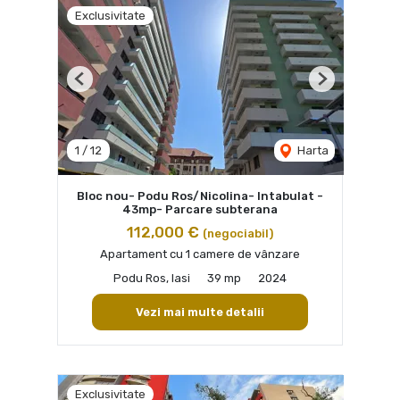
Exclusivitate
Previous
Next
1
/
12
Harta
Bloc nou- Podu Ros/Nicolina- Intabulat -
43mp- Parcare subterana
112,000 €
(negociabil)
Apartament cu 1 camere de vânzare
Podu Ros, Iasi
39 mp
2024
Vezi mai multe detalii
Exclusivitate