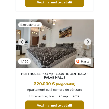
Vezi mai multe detalii
Exclusivitate
Previous
Next
1
/
30
Harta
PENTHOUSE -137mp- LOCATIE CENTRALA-
PALAS MALL !
320,000 €
(negociabil)
Apartament cu 4 camere de vânzare
Ultracentral, Iasi
93 mp
2019
Vezi mai multe detalii