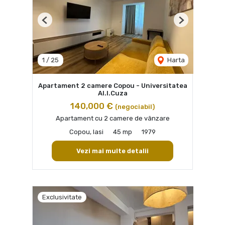
Previous
Next
1
/
25
Harta
Apartament 2 camere Copou - Universitatea
Al.I.Cuza
140,000 €
(negociabil)
Apartament cu 2 camere de vânzare
Copou, Iasi
45 mp
1979
Vezi mai multe detalii
Exclusivitate