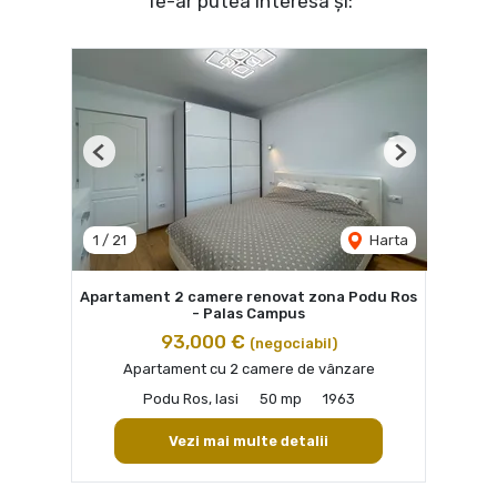
Te-ar putea interesa și:
Previous
Next
1
/
21
Harta
Apartament 2 camere renovat zona Podu Ros
- Palas Campus
93,000 €
(negociabil)
Apartament cu 2 camere de vânzare
Podu Ros, Iasi
50 mp
1963
Vezi mai multe detalii