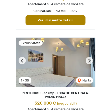
Apartament cu 4 camere de vânzare
Central, Iasi
93 mp
2019
Vezi mai multe detalii
Exclusivitate
Previous
Next
1
/
35
Harta
PENTHOUSE -137mp- LOCATIE CENTRALA-
PALAS MALL !
320,000 €
(negociabil)
Apartament cu 4 camere de vânzare