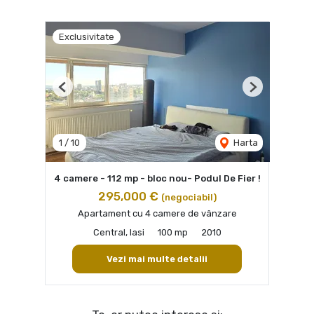
Exclusivitate
Previous
Next
1
/
10
Harta
4 camere - 112 mp - bloc nou- Podul De Fier !
295,000 €
(negociabil)
Apartament cu 4 camere de vânzare
Central, Iasi
100 mp
2010
Vezi mai multe detalii