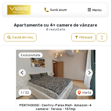
Sună acum
Meniu
Apartamente cu 4+ camere de vânzare
8 rezultate
Caută din nou
Filtrează
Exclusivitate
Previous
Next
1
/
32
Harta
PENTHOUSE- Centru-Palas Mall- Amazon-4
camere- Terasa - 137mp