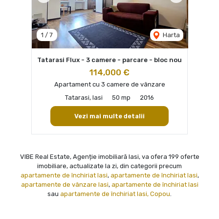
1
/
7
Harta
Tatarasi Flux - 3 camere - parcare - bloc nou
114,000 €
Apartament cu 3 camere de vânzare
Tatarasi, Iasi
50 mp
2016
Vezi mai multe detalii
VIBE Real Estate, Agenție imobiliară Iasi, va ofera 199 oferte
imobiliare, actualizate la zi, din categorii precum
apartamente de închiriat Iasi
,
apartamente de închiriat Iasi
,
apartamente de vânzare Iasi
,
apartamente de închiriat Iasi
sau
apartamente de închiriat Iasi, Copou
.