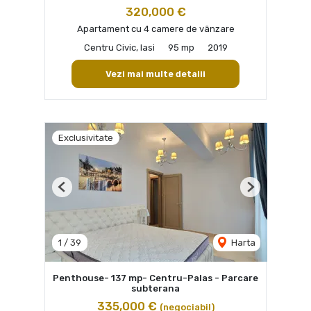
320,000 €
Apartament cu 4 camere de vânzare
Centru Civic, Iasi
95 mp
2019
Vezi mai multe detalii
Exclusivitate
Previous
Next
1
/
39
Harta
Penthouse- 137 mp- Centru-Palas - Parcare
subterana
335,000 €
(negociabil)