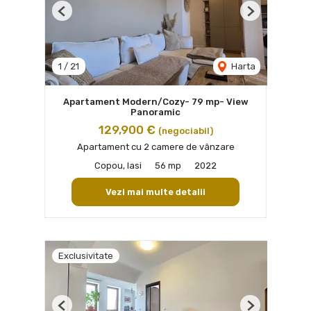
Previous
Next
1
/
21
Harta
Apartament Modern/Cozy- 79 mp- View
Panoramic
129,900 €
(negociabil)
Apartament cu 2 camere de vânzare
Copou, Iasi
56 mp
2022
Vezi mai multe detalii
Exclusivitate
Previous
Next