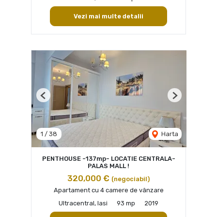
Vezi mai multe detalii
Previous
Next
1
/
38
Harta
PENTHOUSE -137mp- LOCATIE CENTRALA-
PALAS MALL !
320,000 €
(negociabil)
Apartament cu 4 camere de vânzare
Ultracentral, Iasi
93 mp
2019