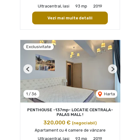
Ultracentral, Iasi
93 mp
2019
Vezi mai multe detalii
Exclusivitate
Previous
Next
1
/
36
Harta
PENTHOUSE -137mp- LOCATIE CENTRALA-
PALAS MALL !
320,000 €
(negociabil)
Apartament cu 4 camere de vânzare
Ultracentral, Iasi
93 mp
2019