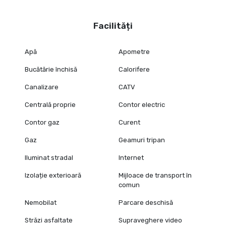
Facilități
Apă
Apometre
Bucătărie închisă
Calorifere
Canalizare
CATV
Centrală proprie
Contor electric
Contor gaz
Curent
Gaz
Geamuri tripan
Iluminat stradal
Internet
Izolație exterioară
Mijloace de transport în
comun
Nemobilat
Parcare deschisă
Străzi asfaltate
Supraveghere video