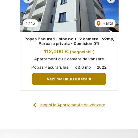
Previous
Next
1
/
13
Harta
Popas Pacurari- bloc nou- 2 camere- 69mp,
Parcare privata- Comision 0%
112,000 €
(negociabil)
Apartament cu 2 camere de vânzare
Popas Pacurari, Iasi
68.8 mp
2022
Vezi mai multe detalii
Înapoi la Apartamente de vânzare