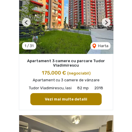
Previous
Next
1
/
31
Harta
Apartament 3 camere cu parcare Tudor
Vladimirescu
175,000 €
(negociabil)
Apartament cu 3 camere de vânzare
Tudor Vladimirescu, Iasi
82 mp
2018
Vezi mai multe detalii