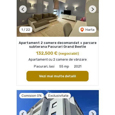
Previous
Next
1
/
22
Harta
Apartament 2 camere decomandat + parcare
subterana Pacurari Grand Beetle
132,500 €
(negociabil)
Apartament cu 2 camere de vânzare
Pacurari, Iasi
55 mp
2021
Vezi mai multe detalii
Comision 0%
Exclusivitate