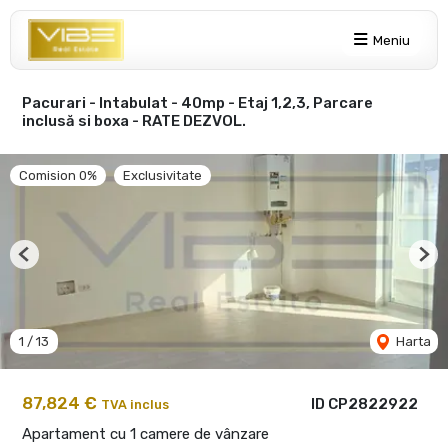
Meniu
Pacurari - Intabulat - 40mp - Etaj 1,2,3, Parcare
inclusă si boxa - RATE DEZVOL.
Comision 0%
Exclusivitate
Previous
Nex
1
/
13
Harta
87,824 €
ID CP2822922
TVA inclus
Apartament cu 1 camere de vânzare