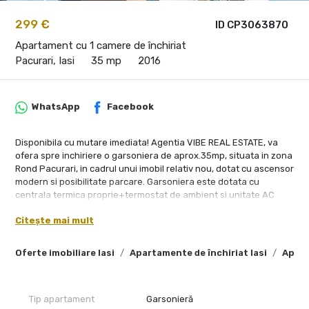
299 €
ID CP3063870
Apartament cu 1 camere de închiriat
Pacurari, Iasi
35 mp
2016
WhatsApp
Facebook
Disponibila cu mutare imediata! Agentia VIBE REAL ESTATE, va
ofera spre inchiriere o garsoniera de aprox.35mp, situata in zona
Rond Pacurari, in cadrul unui imobil relativ nou, dotat cu ascensor
modern si posibilitate parcare. Garsoniera este dotata cu
centrala termica proprie+termostat de ambient si unitate AC
Inverter pentru sezonul de vara. Locuinta este dotata cu
Citește mai mult
canapea extensibila, biblioteca + TV, birou si bucatarie open-
space. Baia este utilata cu cabina cu hidromasaj si masina de
spalat. Garsoniera se preteaza pentru 1student/a sau pentru o
Oferte imobiliare Iasi
Apartamente de închiriat Iasi
Apart
persoana salariata. Pretul chiriei lunare este de 300Euro, se
solicita garantie 300Euro/returnabila la finalul contractului ce se
va incheia pe o perioada de 12 luni. Se percepe comision catre
Tip apartament
Garsonieră
agentie, contravaloarea unei luni de chirie, usor neg. la