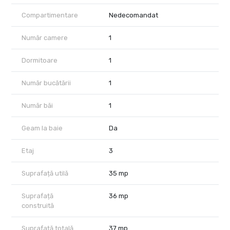
semnarea contractului si predarea cheilor. Pentru detalii si
vizionarea proprietatii va stam la dispozitie Senior Broker
Compartimentare
Nedecomandat
imobiliar Ciprian Bogdan.
Număr camere
1
Dormitoare
1
Număr bucătării
1
Număr băi
1
Geam la baie
Da
Etaj
3
Suprafață utilă
35 mp
Suprafață
36 mp
construită
Suprafață totală
37 mp