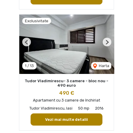
Exclusivitate
Previous
Next
1
/
13
Harta
Tudor Vladimirescu- 3 camere - bloc nou -
490 euro
490 €
Apartament cu 3 camere de închiriat
Tudor Vladimirescu, Iasi
50 mp
2016
Vezi mai multe detalii