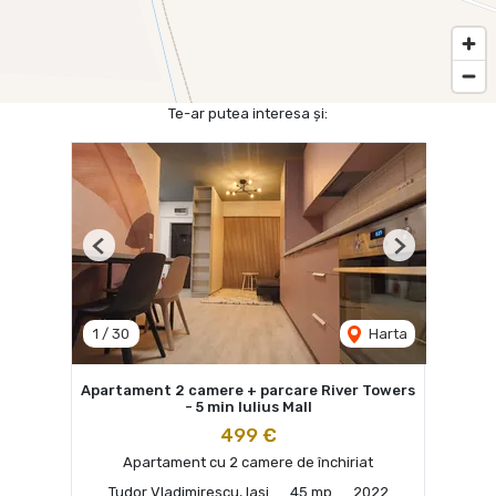
Te-ar putea interesa și:
Previous
Next
1
/
30
Harta
Apartament 2 camere + parcare River Towers
- 5 min Iulius Mall
499 €
Apartament cu 2 camere de închiriat
Tudor Vladimirescu, Iasi
45 mp
2022