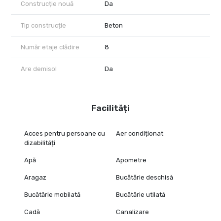
Construcție nouă
Da
Tip construcție
Beton
Număr etaje clădire
8
Are demisol
Da
Facilități
Acces pentru persoane cu
Aer condiționat
dizabilități
Apă
Apometre
Aragaz
Bucătărie deschisă
Bucătărie mobilată
Bucătărie utilată
Cadă
Canalizare