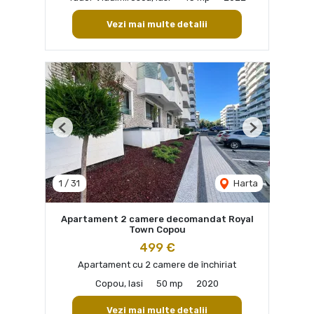
Vezi mai multe detalii
Previous
Next
1
/
31
Harta
Apartament 2 camere decomandat Royal
Town Copou
499 €
Apartament cu 2 camere de închiriat
Copou, Iasi
50 mp
2020
Vezi mai multe detalii