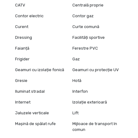
CATV
Centrală proprie
Contor electric
Contor gaz
Curent
Curte comună
Dressing
Facilități sportive
Faianță
Ferestre PVC
Frigider
Gaz
Geamuri cu izolație fonică
Geamuri cu protecție UV
Gresie
Hotă
Iluminat stradal
Interfon
Internet
Izolație exterioară
Jaluzele verticale
Lift
Mașină de spălat rufe
Mijloace de transport în
comun