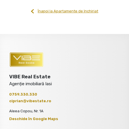
Înapoi la Apartamente de închiriat
VIBE Real Estate
Agenție imobiliară Iasi
0759.330.330
ciprian@vibestate.ro
Aleea Copou, Nr. 1A
Deschide în Google Maps