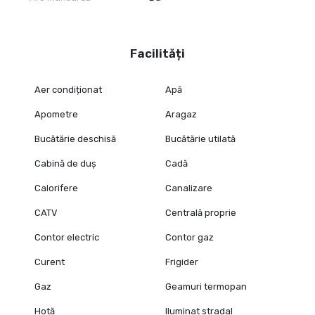
Facilități
Aer condiționat
Apă
Apometre
Aragaz
Bucătărie deschisă
Bucătărie utilată
Cabină de duș
Cadă
Calorifere
Canalizare
CATV
Centrală proprie
Contor electric
Contor gaz
Curent
Frigider
Gaz
Geamuri termopan
Hotă
Iluminat stradal