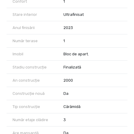
Confort
1
Stare interior
Ultrafinisat
Anul finisării
2023
Număr terase
1
Imobil
Bloc de apart.
Stadiu construcție
Finalizată
An construcție
2000
Construcție nouă
Da
Tip construcție
Cărămidă
Număr etaje clădire
3
Are mansardă
Da