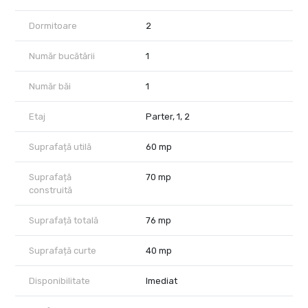
garanție plus comision agenție
Dormitoare
2
Număr bucătării
1
Număr băi
1
Etaj
Parter, 1, 2
Suprafață utilă
60 mp
Suprafață
70 mp
construită
Suprafață totală
76 mp
Suprafață curte
40 mp
Disponibilitate
Imediat