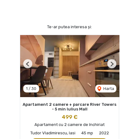
Te-ar putea interesa și:
Previous
Next
1
/
30
Harta
Apartament 2 camere + parcare River Towers
- 5 min Iulius Mall
499 €
Apartament cu 2 camere de închiriat
Tudor Vladimirescu, Iasi
45 mp
2022