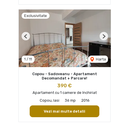
Exclusivitate
Previous
Next
1
/
11
Harta
Copou - Sadoveanu - Apartament
Decomandat + Parcare!
390 €
Apartament cu 1 camere de închiriat
Copou, Iasi
36 mp
2016
Vezi mai multe detalii