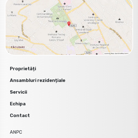
Proprietăți
Ansambluri rezidențiale
Servicii
Echipa
Contact
ANPC