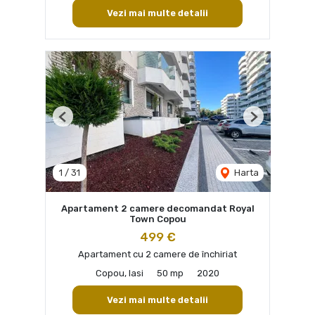
Vezi mai multe detalii
Previous
Next
1
/
31
Harta
Apartament 2 camere decomandat Royal
Town Copou
499 €
Apartament cu 2 camere de închiriat
Copou, Iasi
50 mp
2020
Vezi mai multe detalii