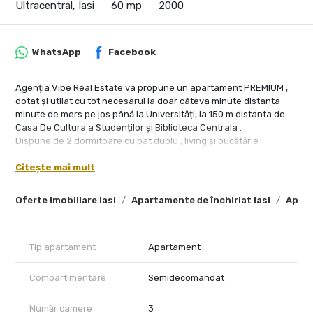
Ultracentral, Iasi
60 mp
2000
WhatsApp
Facebook
Agenția Vibe Real Estate va propune un apartament PREMIUM ,
dotat și utilat cu tot necesarul la doar câteva minute distanta
minute de mers pe jos până la Universități, la 150 m distanta de
Casa De Cultura a Studenților și Biblioteca Centrala .
Dispune de 2 dormitoare cu pat dublu , living și bucătărie
separată cu acces la balcon.
Citește mai mult
Studio urile și apartamentele sunt la prima închiriere, totul este
nou și ales cu bun gust .
Contorirzarile sunt individuale , oferind astfel facturi mici la
Oferte imobiliare Iasi
Apartamente de închiriat Iasi
Apart
utilitati.
DISPUNEM DE MAI MULTE TIPURI DE STUDIO URI ( DE LA 400 EURO
PANA LA -550 EURO )
Tip apartament
Apartament
APARTAMENTE CU 1 DORMITOR SI LIVING +OFFICE -750 EURO
APARTAMENT CU 2 DORMITOARE SI LIVING LA 850 EURO ( BALCON
Compartimentare
Semidecomandat
TIP TERASA CU PRIVELIȘTE)
Număr camere
3
SE închiriază pe termen lung , se achita o lună chirie avans și una