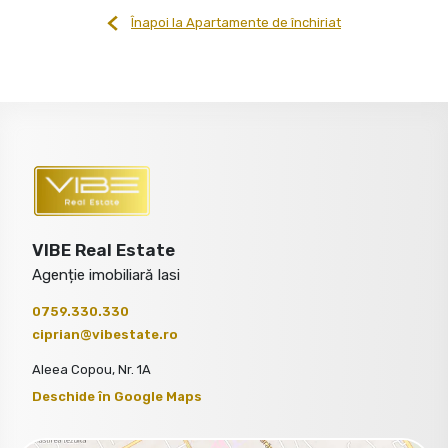
Înapoi la Apartamente de închiriat
VIBE Real Estate
Agenție imobiliară Iasi
0759.330.330
ciprian@vibestate.ro
Aleea Copou, Nr. 1A
Deschide în Google Maps