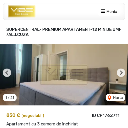
Meniu
SUPERCENTRAL- PREMIUM APARTAMENT-12 MIN DE UMF
/AL.I.CUZA
Previous
Nex
1
/
21
Harta
850 €
ID CP1762711
(negociabil)
Apartament cu 3 camere de închiriat