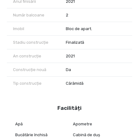
Anul finisării
2021
Număr balcoane
2
Imobil
Bloc de apart.
Stadiu construcție
Finalizată
An construcție
2021
Construcție nouă
Da
Tip construcție
Cărămidă
Facilități
Apă
Apometre
Bucătărie închisă
Cabină de duș