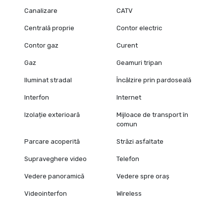
Canalizare
CATV
Centrală proprie
Contor electric
Contor gaz
Curent
Gaz
Geamuri tripan
Iluminat stradal
Încălzire prin pardoseală
Interfon
Internet
Izolație exterioară
Mijloace de transport în
comun
Parcare acoperită
Străzi asfaltate
Supraveghere video
Telefon
Vedere panoramică
Vedere spre oraș
Videointerfon
Wireless