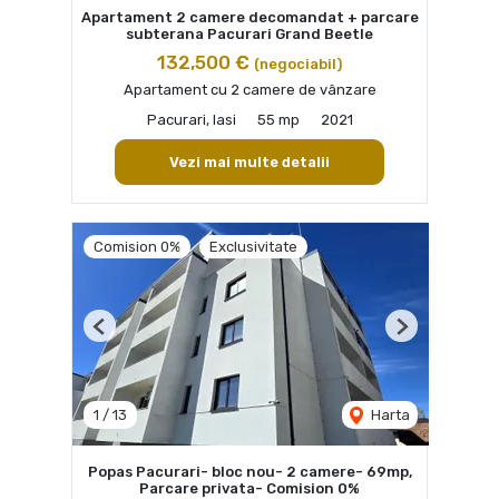
Apartament 2 camere decomandat + parcare
subterana Pacurari Grand Beetle
132,500 €
(negociabil)
Apartament cu 2 camere de vânzare
Pacurari, Iasi
55 mp
2021
Vezi mai multe detalii
Comision 0%
Exclusivitate
Previous
Next
1
/
13
Harta
Popas Pacurari- bloc nou- 2 camere- 69mp,
Parcare privata- Comision 0%