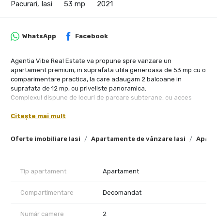
Pacurari, Iasi
53 mp
2021
WhatsApp
Facebook
Agentia Vibe Real Estate va propune spre vanzare un
apartament premium, in suprafata utila generoasa de 53 mp cu o
comparimentare practica, la care adaugam 2 balcoane in
suprafata de 12 mp, cu priveliste panoramica.
Complexul dispune de locuri de parcare subterane, cu acces
privat.
Citește mai mult
La capitolul finisaje s-au folosit materiale premium dintre care
enumeram :
-Incalzire in pardoseala TECE
Oferte imobiliare Iasi
Apartamente de vânzare Iasi
Aparta
Iluminat led cu senzori de prezenta in scara
Placi ceramice dimensiuni mari, import
Obiecte sanitare suspendate, import
Tip apartament
Apartament
Panou dus tip walk-in cu sticla securizata
Usi marca PINUM si NUSCO – ITALIA
Instalatii electrice cupru, trasee individuale
Compartimentare
Decomandat
Parchet laminat EGGER 12 mm
Contorizare individuala pe casa scarii
Număr camere
2