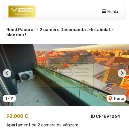
Meniu
Rond Pacurari- 2 camere Decomandat -Intabulat -
bloc nou !
Previous
Nex
1
/
11
Harta
92,000 €
ID CP1891264
Apartament cu 2 camere de vânzare