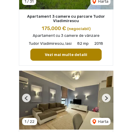
1
/
31
Harta
Apartament 3 camere cu parcare Tudor
Vladimirescu
175,000 €
(negociabil)
Apartament cu 3 camere de vânzare
Tudor Vladimirescu, Iasi
82 mp
2018
Vezi mai multe detalii
Previous
Next
1
/
22
Harta