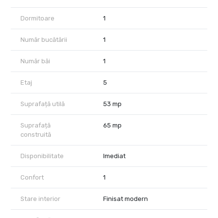
Centrala, in condensare, 24KW, 6 ani garantie
2 lifturi SCHINDLER pe fiecare scara
Dormitoare
1
Constructia blocului este una siuata la categoria CLASA A din
punct de vedere energetic, cu pereti lamelari, structura pe cadre
Număr bucătării
1
zidarie ext. si int. din caramida Porotherm cu Izolatie vata
bazaltica 10 cm si tamplărie cu profil Veka Tripan- Q FORT.
Număr băi
1
Imobilul este intabulat si se poate achizitiona si cu credit ipotecar
!
Etaj
5
Comision 0 de la cumparator !
Locuri de parcare suberane disponibile la 12.000 euro per
Suprafață utilă
53 mp
unitate.
Suprafață
65 mp
construită
Disponibilitate
Imediat
Confort
1
Stare interior
Finisat modern