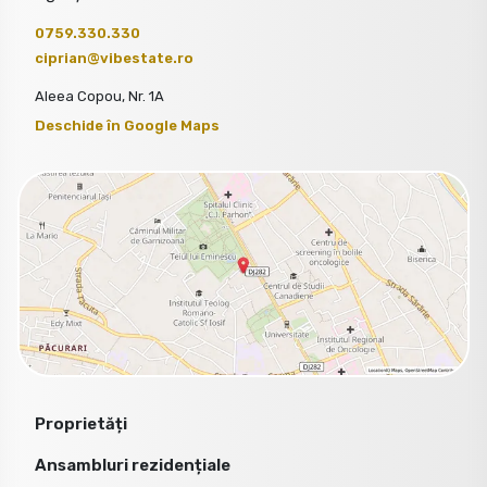
0759.330.330
ciprian@vibestate.ro
Aleea Copou, Nr. 1A
Deschide în Google Maps
Proprietăți
Ansambluri rezidențiale