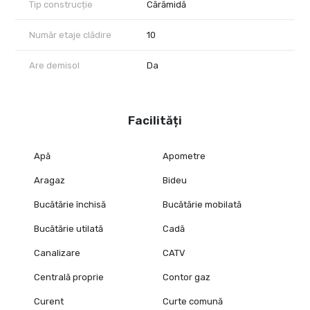
Tip construcție
Cărămidă
Număr etaje clădire
10
Are demisol
Da
Facilități
Apă
Apometre
Aragaz
Bideu
Bucătărie închisă
Bucătărie mobilată
Bucătărie utilată
Cadă
Canalizare
CATV
Centrală proprie
Contor gaz
Curent
Curte comună