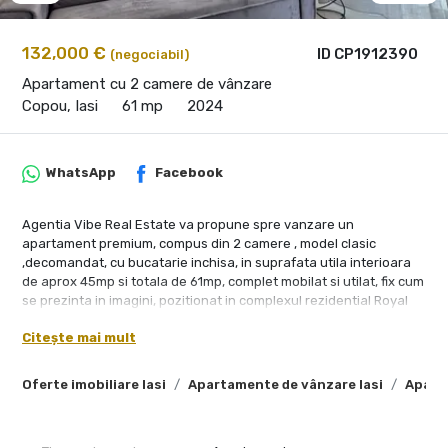
132,000 €
ID CP1912390
(negociabil)
Apartament cu 2 camere de vânzare
Copou, Iasi
61 mp
2024
WhatsApp
Facebook
Agentia Vibe Real Estate va propune spre vanzare un
apartament premium, compus din 2 camere , model clasic
,decomandat, cu bucatarie inchisa, in suprafata utila interioara
de aprox 45mp si totala de 61mp, complet mobilat si utilat, fix cum
se prezinta in imagini, pozitionat in complexul rezidential Royal
Town de pe Aleea Mihail Sadoveanu, aflat la 15-20 minute
Citește mai mult
distanta cu mijlocul de transport in comun de univ. Alexandru
Ioan Cuza si Piata Unirii- Centru .
Complexul dispune de toate facilitatile necesare unui trai la nivel
Oferte imobiliare Iasi
Apartamente de vânzare Iasi
Apart
inalt: Securitate, zona verde, vecini linistiti, supermarket, sala de
fitness, farmacie, salon, statie de autobuz la 20 m distanta, parc
de joaca privat pentru copii, parcari subterane, design modern,