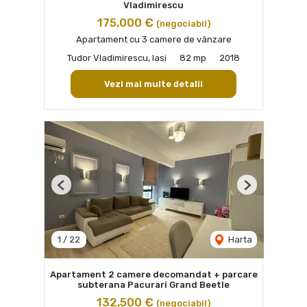
Vladimirescu
175,000 €
(negociabil)
Apartament cu 3 camere de vânzare
Tudor Vladimirescu, Iasi
82 mp
2018
Vezi mai multe detalii
Previous
Next
1
/
22
Harta
Apartament 2 camere decomandat + parcare
subterana Pacurari Grand Beetle
132,500 €
(negociabil)