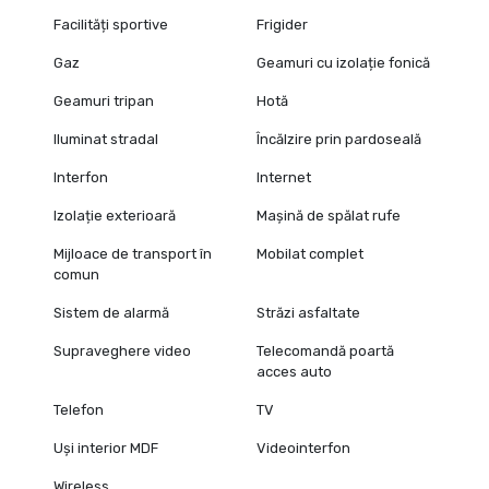
Facilități sportive
Frigider
Gaz
Geamuri cu izolație fonică
Geamuri tripan
Hotă
Iluminat stradal
Încălzire prin pardoseală
Interfon
Internet
Izolație exterioară
Mașină de spălat rufe
Mijloace de transport în
Mobilat complet
comun
Sistem de alarmă
Străzi asfaltate
Supraveghere video
Telecomandă poartă
acces auto
Telefon
TV
Uși interior MDF
Videointerfon
Wireless