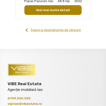
Popas Pacurari, Iasi
68.8 mp
2022
Vezi mai multe detalii
Înapoi la Apartamente de vânzare
VIBE Real Estate
Agenție imobiliară Iasi
0759.330.330
ciprian@vibestate.ro