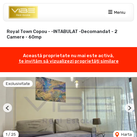
Meniu
Royal Town Copou - -INTABULAT -Decomandat - 2
Camere - 60mp
Această proprietate nu mai este activă,
te invităm să vizualizezi proprietăți similare
Exclusivitate
Previous
Nex
1
/
25
Harta