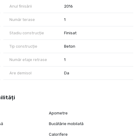
Anul finisării
2016
Număr terase
1
Stadiu construcție
Finisat
Tip construcție
Beton
Număr etaje retrase
1
Are demisol
Da
ilități
Apometre
să
Bucătărie mobilată
Calorifere