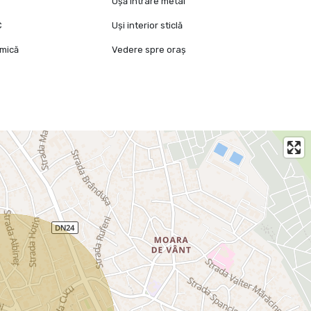
Ușă intrare metal
C
Uși interior sticlă
mică
Vedere spre oraș