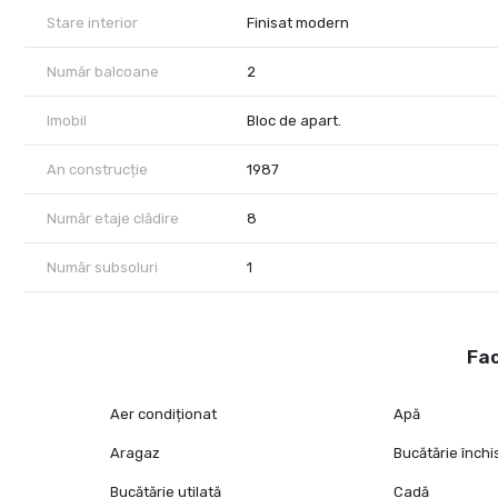
Stare interior
Finisat modern
Număr balcoane
2
Imobil
Bloc de apart.
An construcție
1987
Număr etaje clădire
8
Număr subsoluri
1
Fac
Aer condiționat
Apă
Aragaz
Bucătărie închi
Bucătărie utilată
Cadă