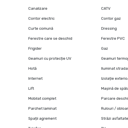
Canalizare
CATV
Contor electric
Contor gaz
Curte comună
Dressing
Ferestre care se deschid
Ferestre PVC
Frigider
Gaz
Geamuri cu protecție UV
Geamuri term
Hotă
Iluminat strada
Internet
Izolație exteri
Lift
Mașină de spăl
Mobilat complet
Parcare desch
Parchet laminat
Rulouri / oblo
Spații agrement
Străzi asfaltat