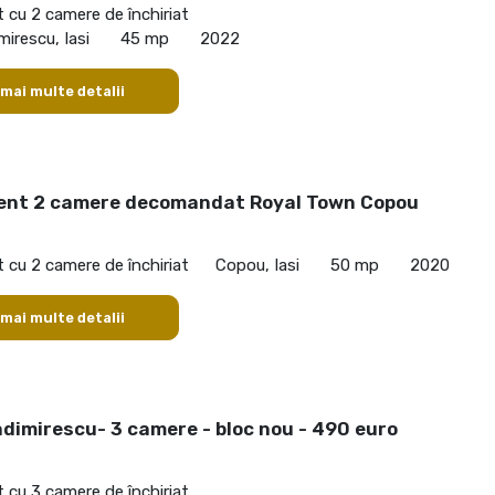
cu 2 camere de închiriat
mirescu, Iasi
45 mp
2022
 mai multe detalii
nt 2 camere decomandat Royal Town Copou
cu 2 camere de închiriat
Copou, Iasi
50 mp
2020
 mai multe detalii
dimirescu- 3 camere - bloc nou - 490 euro
cu 3 camere de închiriat