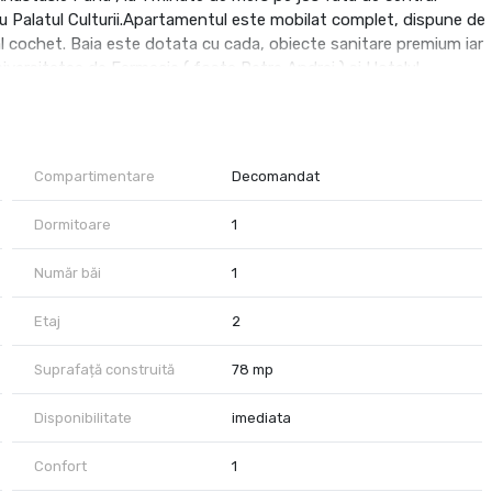
au Palatul Culturii.Apartamentul este mobilat complet, dispune de
ial cochet. Baia este dotata cu cada, obiecte sanitare premium iar
niversitatea de Farmacie ( fosta Petre Andrei ) si Hotelul
trala termica proprie+termostat de ambient, respectiv unitate AC
ntru acest apartament este de 550 Euro, se solicita o garantie
 va incheia pe o perioada de 12 luni. Se percepe comision catre
contractului! Pentru info suplimentare va stam la dispozitie
Compartimentare
Decomandat
 o programare in prealabil. Senior Broker imobiliar Ciprian-Bogdan
Dormitoare
1
Număr băi
1
Etaj
2
Suprafață construită
78 mp
Disponibilitate
imediata
Confort
1