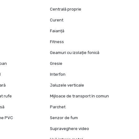
Centrală proprie
Curent
Faianță
Fitness
Geamuri cu izolație fonică
opan
Gresie
l
Interfon
oară
Jaluzele verticale
at rufe
Mijloace de transport în comun
isă
Parchet
ane PVC
Senzor de fum
e
Supraveghere video