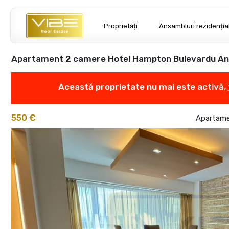
Proprietăți
Ansambluri rezidenția
Apartament 2 camere Hotel Hampton Bulevardu Ana
Această proprietate nu mai este activă,
550 €
Apartamen