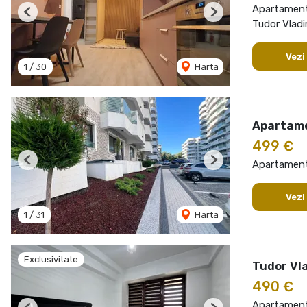
Apartament 
Previous
Next
Tudor Vladi
Vezi
1
/
30
Harta
Apartame
499 €
Apartament 
Previous
Next
Vezi
1
/
31
Harta
Exclusivitate
Tudor Vla
490 €
Apartament 