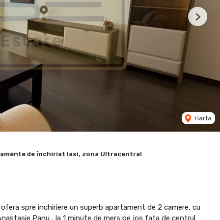
Next
Harta
amente de închiriat Iasi, zona Ultracentral
 ofera spre inchiriere un superb apartament de 2 camere, cu
nastasie Panu , la 1 minute de mers pe jos fata de centrul