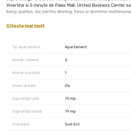
Vivertine si 5 minute de Palas Mall, United Business Center s
living spatios, loc pentru dinning, birou si dormitor matrimon
balconul tip logie ofera un view superb catre parcul central, U
Hampton. Confortul termic este asigurat de incalzirea cu cen
Citește mai mult
de 12.000BTU, pentru sezonul de vara. Pretul chiriei lunare pe
materiala de 550 Euro/returnabila la finalul contractului ce se
agentie, cuantumul unei luni de chirie, negociabil la semnarea 
Tip apartament
Apartament
telefonic, iar pentru o vizionarea a proprietatii, este necesara
Lingurariu.
Număr camere
2
Număr bucătării
1
Geam la baie
Da
Suprafață utilă
70 mp
Suprafață totală
79 mp
Orientare
Sud-Est