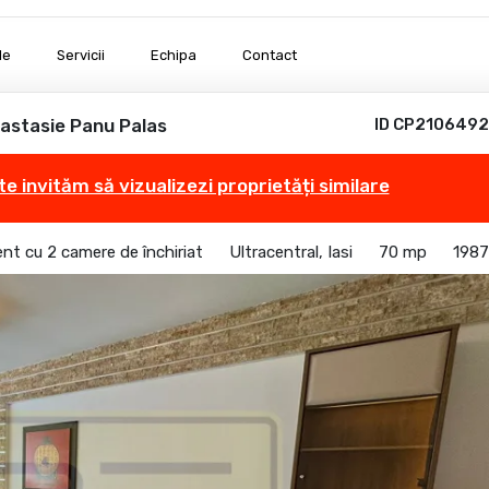
le
Servicii
Echipa
Contact
stasie Panu Palas
ID CP2106492
te invităm să vizualizezi proprietăți similare
t cu 2 camere de închiriat
Ultracentral, Iasi
70 mp
1987