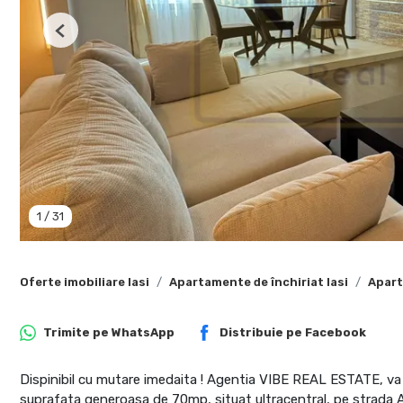
Previous
1
/
31
Oferte imobiliare Iasi
Apartamente de închiriat Iasi
Apart
Trimite pe
WhatsApp
Distribuie pe
Facebook
Dispinibil cu mutare imedaita ! Agentia VIBE REAL ESTATE, va
suprafata generoasa de 70mp, situat ultracentral, pe strada A