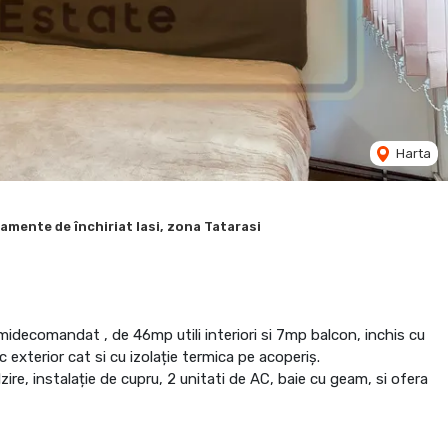
Harta
amente de închiriat Iasi, zona Tatarasi
idecomandat , de 46mp utili interiori si 7mp balcon, inchis cu
c exterior cat si cu izolație termica pe acoperiș.
re, instalație de cupru, 2 unitati de AC, baie cu geam, si ofera
pe cele 2 holuri.