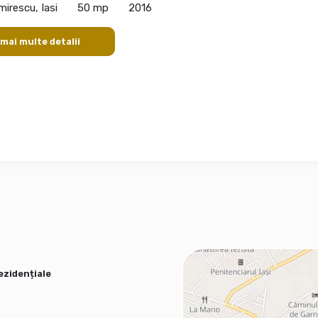
mirescu, Iasi
50 mp
2016
 mai multe detalii
ezidențiale