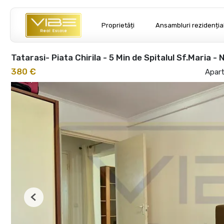
Proprietăți
Ansambluri rezidenția
Tatarasi- Piata Chirila - 5 Min de Spitalul Sf.Maria -
380 €
Apart
Previous