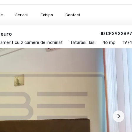
le
Servicii
Echipa
Contact
 Neuro
ID CP2922897
ament cu 2 camere de închiriat
Tatarasi, Iasi
46 mp
1974
Next