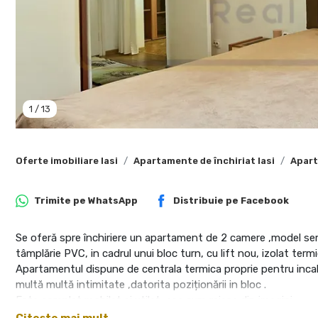
1
/
13
Oferte imobiliare Iasi
Apartamente de închiriat Iasi
Apart
Trimite pe
WhatsApp
Distribuie pe
Facebook
Se oferă spre închiriere un apartament de 2 camere ,model sem
tâmplărie PVC, in cadrul unui bloc turn, cu lift nou, izolat termi
Apartamentul dispune de centrala termica proprie pentru incalzi
multă multă intimitate ,datorita poziționării in bloc .
Este complet mobilat si utilat, asa cum reiese din imagini.
Dormitor cu pat dublu , spatii depizitare atat in camera, cat si 