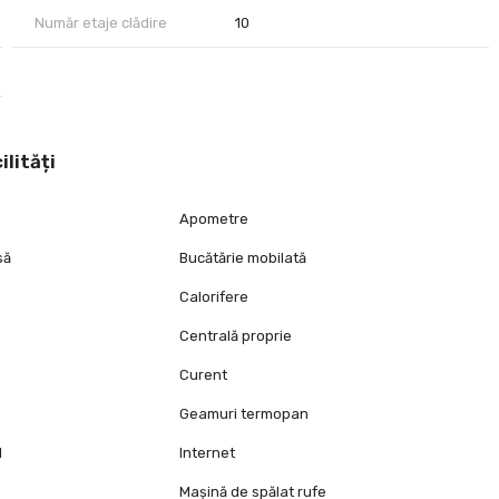
Număr etaje clădire
10
ilități
Apometre
să
Bucătărie mobilată
Calorifere
Centrală proprie
Curent
Geamuri termopan
l
Internet
Mașină de spălat rufe