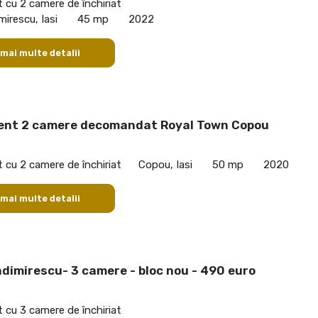
cu 2 camere de închiriat
mirescu, Iasi
45 mp
2022
 mai multe detalii
nt 2 camere decomandat Royal Town Copou
cu 2 camere de închiriat
Copou, Iasi
50 mp
2020
 mai multe detalii
dimirescu- 3 camere - bloc nou - 490 euro
cu 3 camere de închiriat