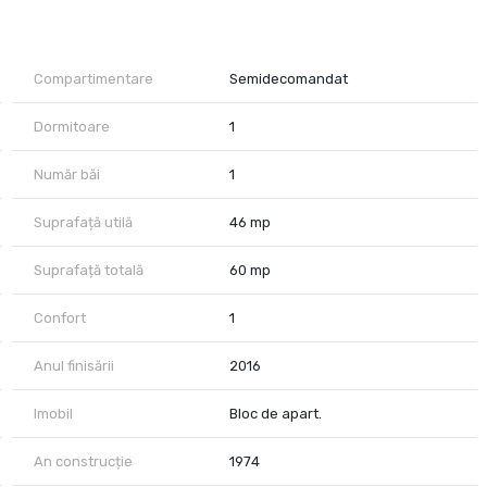
este de 380 euro
Compartimentare
Semidecomandat
e .
e usor negociabil).
Dormitoare
1
e in prealabil.
Număr băi
1
Suprafață utilă
46 mp
Suprafață totală
60 mp
Confort
1
Anul finisării
2016
Imobil
Bloc de apart.
An construcție
1974