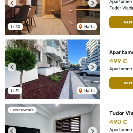
Apartament 
Previous
Next
Tudor Vladi
Vezi
1
/
30
Harta
Apartame
499 €
Apartament 
Previous
Next
Vezi
1
/
31
Harta
Exclusivitate
Tudor Vla
490 €
Apartament 