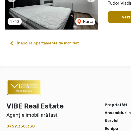
Previous
Next
Tudor Vladi
Vezi
1
/
13
Harta
Înapoi la Apartamente de închiriat
VIBE Real Estate
Proprietăți
Ansambluri r
Agenție imobiliară Iasi
Servicii
0759.330.330
Echipa