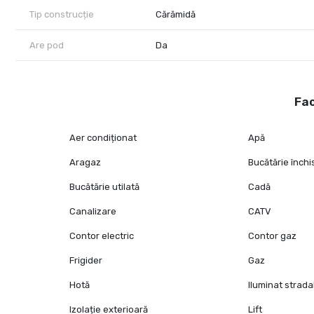
Tip construcție
Cărămidă
Are pod
Da
Fac
Aer condiționat
Apă
Aragaz
Bucătărie închi
Bucătărie utilată
Cadă
Canalizare
CATV
Contor electric
Contor gaz
Frigider
Gaz
Hotă
Iluminat strada
Izolație exterioară
Lift