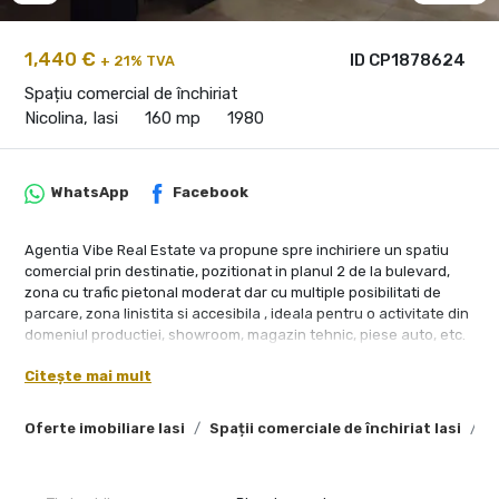
1,440 €
ID CP1878624
+ 21% TVA
Spațiu comercial de închiriat
Nicolina, Iasi
160 mp
1980
WhatsApp
Facebook
Agentia Vibe Real Estate va propune spre inchiriere un spatiu
comercial prin destinatie, pozitionat in planul 2 de la bulevard,
zona cu trafic pietonal moderat dar cu multiple posibilitati de
parcare, zona linistita si accesibila , ideala pentru o activitate din
domeniul productiei, showroom, magazin tehnic, piese auto, etc.
Spatiul este doar pe plan parter, de tip open space, compus din 2
Citește mai mult
compartimente plus grup sanitar , 2 cai de acces, contorizare
separata pentru utilitati.
Se inchiriaza doar pe termen lung, cu o chirie lunara de 9 euro/
Oferte imobiliare Iasi
Spații comerciale de închiriat Iasi
S
mp la care se adauga TVA .
SUPRAFATA TOTALA UTILA DE 160 MP