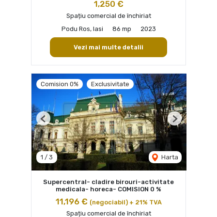
1,250 €
Spațiu comercial de închiriat
Podu Ros, Iasi
86 mp
2023
Vezi mai multe detalii
Comision 0%
Exclusivitate
Previous
Next
1
/
3
Harta
Supercentral- cladire birouri-activitate
medicala- horeca- COMISION 0 %
11,196 €
(negociabil) + 21% TVA
Spațiu comercial de închiriat