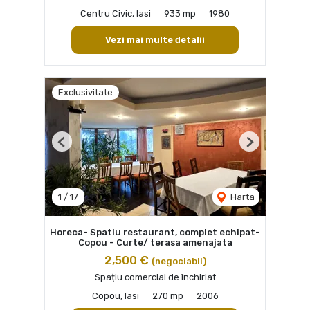
Centru Civic, Iasi
933 mp
1980
Vezi mai multe detalii
Exclusivitate
Previous
Next
1
/
17
Harta
Horeca- Spatiu restaurant, complet echipat-
Copou - Curte/ terasa amenajata
2,500 €
(negociabil)
Spațiu comercial de închiriat
Copou, Iasi
270 mp
2006