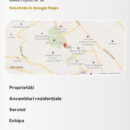
Aleea Copou, Nr. 1A
Deschide în Google Maps
Proprietăți
Ansambluri rezidențiale
Servicii
Echipa