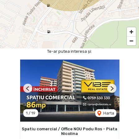
Te-ar putea interesa și:
Previous
Next
1
/
19
Harta
Spatiu comercial / Office NOU Podu Ros - Piata
Nicolina