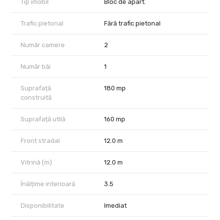
Tip imobil
Bloc de apart.
Se perep 2 luni de garantie si comision agentie
Trafic pietonal
Fără trafic pietonal
Număr camere
2
Număr băi
1
Suprafață
180 mp
construită
Suprafață utilă
160 mp
Front stradal
12.0 m
Vitrină (m)
12.0 m
Înălțime interioară
3.5
Disponibilitate
Imediat