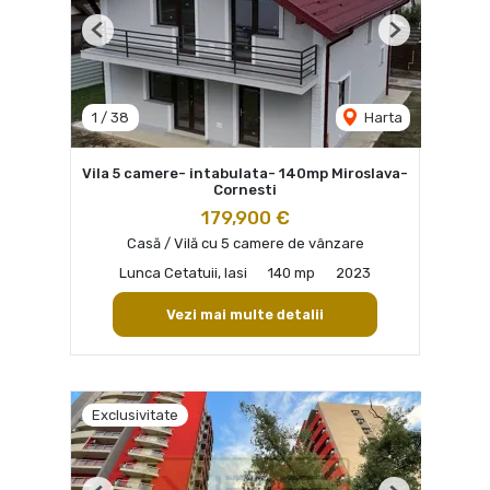
Previous
Next
1
/
38
Harta
Vila 5 camere- intabulata- 140mp Miroslava-
Cornesti
179,900 €
Casă / Vilă cu 5 camere de vânzare
Lunca Cetatuii, Iasi
140 mp
2023
Vezi mai multe detalii
Exclusivitate