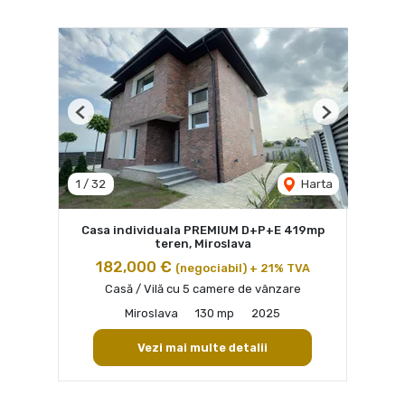
Previous
Next
1
/
32
Harta
Casa individuala PREMIUM D+P+E 419mp
teren, Miroslava
182,000 €
(negociabil) + 21% TVA
Casă / Vilă cu 5 camere de vânzare
Miroslava
130 mp
2025
Vezi mai multe detalii