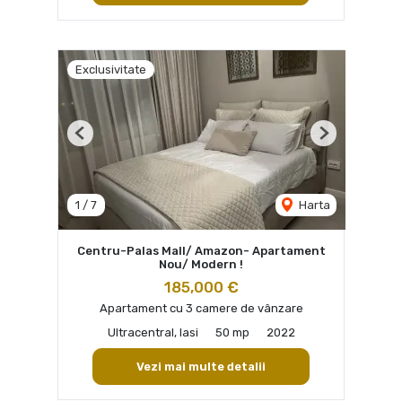
Exclusivitate
Previous
Next
1
/
7
Harta
Centru-Palas Mall/ Amazon- Apartament
Nou/ Modern !
185,000 €
Apartament cu 3 camere de vânzare
Ultracentral, Iasi
50 mp
2022
Vezi mai multe detalii