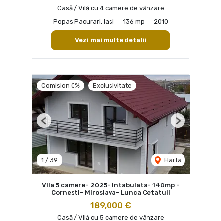
Casă / Vilă cu 4 camere de vânzare
Popas Pacurari, Iasi
136 mp
2010
Vezi mai multe detalii
Comision 0%
Exclusivitate
Previous
Next
1
/
39
Harta
Vila 5 camere- 2025- intabulata- 140mp -
Cornesti- Miroslava- Lunca Cetatuii
189,000 €
Casă / Vilă cu 5 camere de vânzare