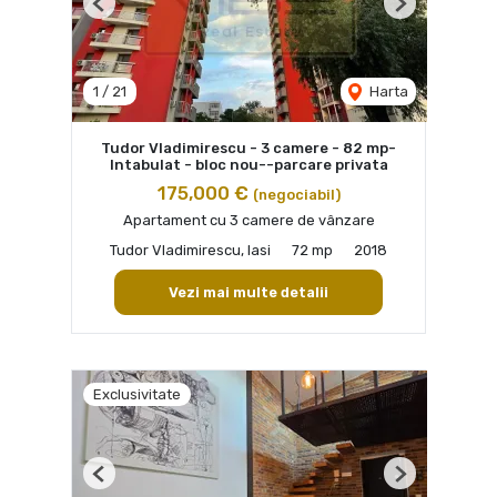
Previous
Next
1
/
21
Harta
Tudor Vladimirescu - 3 camere - 82 mp-
Intabulat - bloc nou--parcare privata
175,000 €
(negociabil)
Apartament cu 3 camere de vânzare
Tudor Vladimirescu, Iasi
72 mp
2018
Vezi mai multe detalii
Exclusivitate
Previous
Next