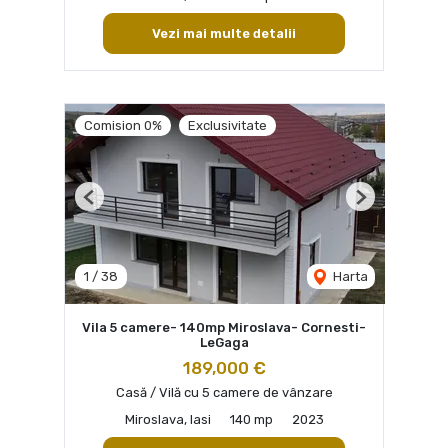
Vezi mai multe detalii
Comision 0%
Exclusivitate
Previous
Next
1
/
38
Harta
Vila 5 camere- 140mp Miroslava- Cornesti-
LeGaga
189,000 €
Casă / Vilă cu 5 camere de vânzare
Miroslava, Iasi
140 mp
2023