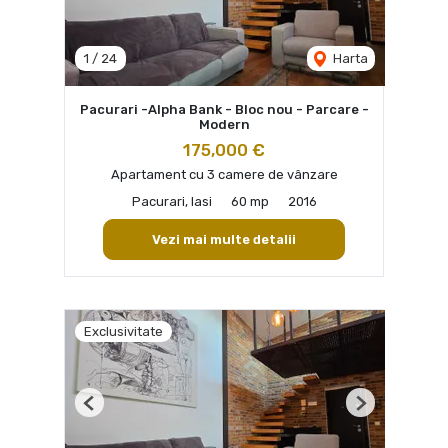
1
/
24
Harta
Pacurari -Alpha Bank - Bloc nou - Parcare -
Modern
175,000 €
Apartament cu 3 camere de vânzare
Pacurari, Iasi
60 mp
2016
Vezi mai multe detalii
Exclusivitate
Previous
Next