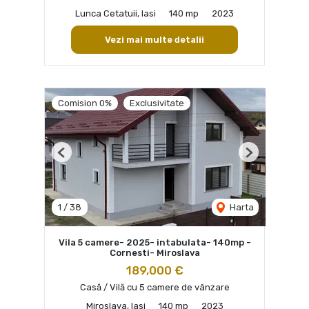
Lunca Cetatuii, Iasi
140 mp
2023
Vezi mai multe detalii
Comision 0%
Exclusivitate
Previous
Next
1
/
38
Harta
Vila 5 camere- 2025- intabulata- 140mp -
Cornesti- Miroslava
189,000 €
Casă / Vilă cu 5 camere de vânzare
Miroslava, Iasi
140 mp
2023