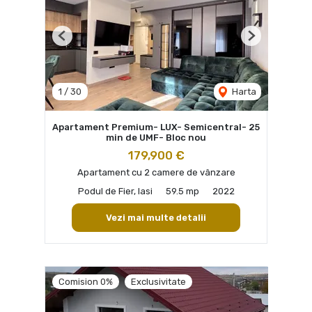
Previous
Next
1
/
30
Harta
Apartament Premium- LUX- Semicentral- 25
min de UMF- Bloc nou
179,900 €
Apartament cu 2 camere de vânzare
Podul de Fier, Iasi
59.5 mp
2022
Vezi mai multe detalii
Comision 0%
Exclusivitate