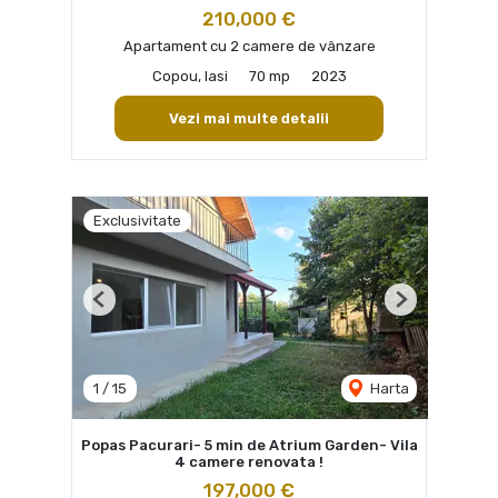
210,000 €
Apartament cu 2 camere de vânzare
Copou, Iasi
70 mp
2023
Vezi mai multe detalii
Exclusivitate
Previous
Next
1
/
15
Harta
Popas Pacurari- 5 min de Atrium Garden- Vila
4 camere renovata !
197,000 €