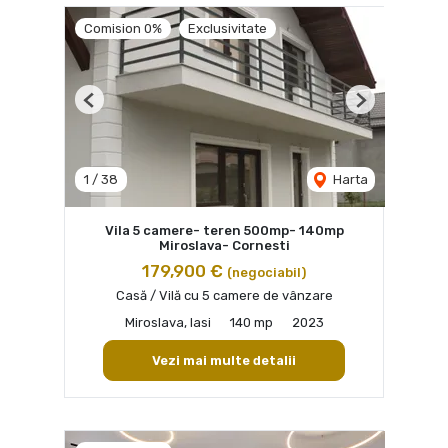
Comision 0%
Exclusivitate
Previous
Next
1
/
38
Harta
Vila 5 camere- teren 500mp- 140mp
Miroslava- Cornesti
179,900 €
(negociabil)
Casă / Vilă cu 5 camere de vânzare
Miroslava, Iasi
140 mp
2023
Vezi mai multe detalii