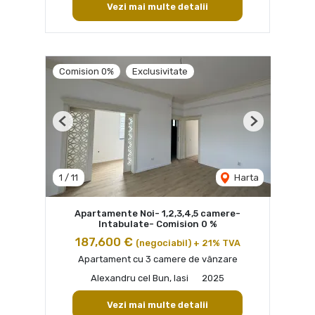
Vezi mai multe detalii
Comision 0%
Exclusivitate
Previous
Next
1
/
11
Harta
Apartamente Noi- 1,2,3,4,5 camere-
Intabulate- Comision 0 %
187,600 €
(negociabil) + 21% TVA
Apartament cu 3 camere de vânzare
Alexandru cel Bun, Iasi
2025
Vezi mai multe detalii