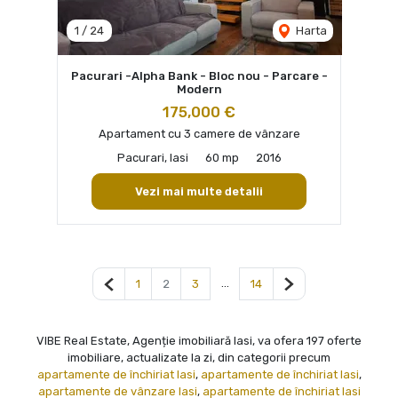
1
/
24
Harta
Pacurari -Alpha Bank - Bloc nou - Parcare -
Modern
175,000 €
Apartament cu 3 camere de vânzare
Pacurari, Iasi
60 mp
2016
Vezi mai multe detalii
Pagina anterioară
...
Pagina următoare
1
2
3
14
VIBE Real Estate, Agenție imobiliară Iasi, va ofera 197 oferte
imobiliare, actualizate la zi, din categorii precum
apartamente de închiriat Iasi
,
apartamente de închiriat Iasi
,
apartamente de vânzare Iasi
,
apartamente de închiriat Iasi