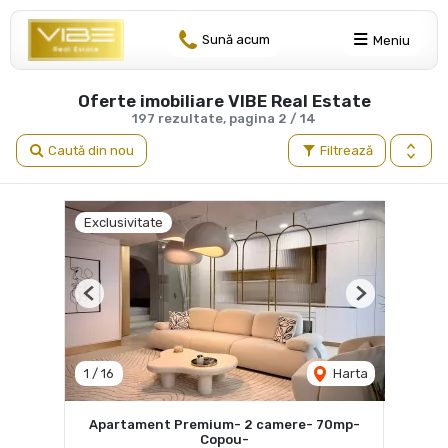
Sună acum
Meniu
Oferte imobiliare VIBE Real Estate
197 rezultate, pagina 2 / 14
Caută din nou
Filtrează
Exclusivitate
Previous
Next
1
/
16
Harta
Apartament Premium- 2 camere- 70mp-
Copou-