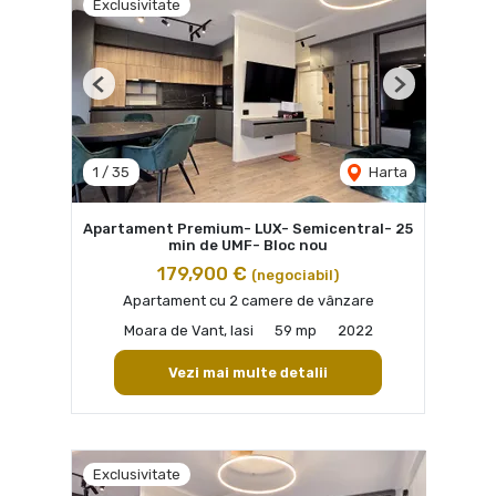
Exclusivitate
Previous
Next
1
/
35
Harta
Apartament Premium- LUX- Semicentral- 25
min de UMF- Bloc nou
179,900 €
(negociabil)
Apartament cu 2 camere de vânzare
Moara de Vant, Iasi
59 mp
2022
Vezi mai multe detalii
Exclusivitate