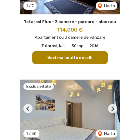
1
/
7
Harta
Tatarasi Flux - 3 camere - parcare - bloc nou
114,000 €
Apartament cu 3 camere de vânzare
Tatarasi, Iasi
50 mp
2016
Vezi mai multe detalii
Exclusivitate
Previous
Next
1
/
40
Harta