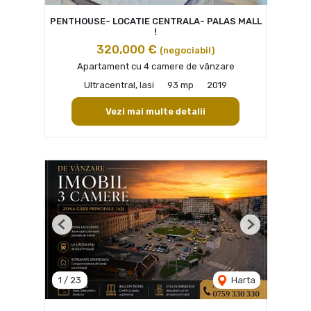
PENTHOUSE- LOCATIE CENTRALA- PALAS MALL
!
320,000 €
(negociabil)
Apartament cu 4 camere de vânzare
Ultracentral, Iasi
93 mp
2019
Vezi mai multe detalii
Previous
Next
1
/
23
Harta