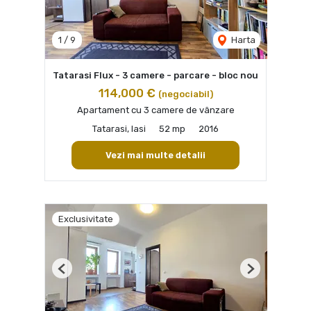
1
/
9
Harta
Tatarasi Flux - 3 camere - parcare - bloc nou
114,000 €
(negociabil)
Apartament cu 3 camere de vânzare
Tatarasi, Iasi
52 mp
2016
Vezi mai multe detalii
Exclusivitate
Previous
Next