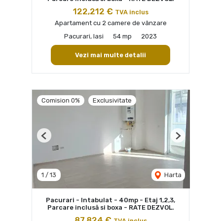
122,212 €
TVA inclus
Apartament cu 2 camere de vânzare
Pacurari, Iasi
54 mp
2023
Vezi mai multe detalii
Comision 0%
Exclusivitate
Previous
Next
1
/
13
Harta
Pacurari - Intabulat - 40mp - Etaj 1,2,3,
Parcare inclusă si boxa - RATE DEZVOL.
87,824 €
TVA inclus