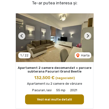
Te-ar putea interesa și:
Previous
Next
1
/
22
Harta
Apartament 2 camere decomandat + parcare
subterana Pacurari Grand Beetle
132,500 €
(negociabil)
Apartament cu 2 camere de vânzare
Pacurari, Iasi
55 mp
2021
Vezi mai multe detalii