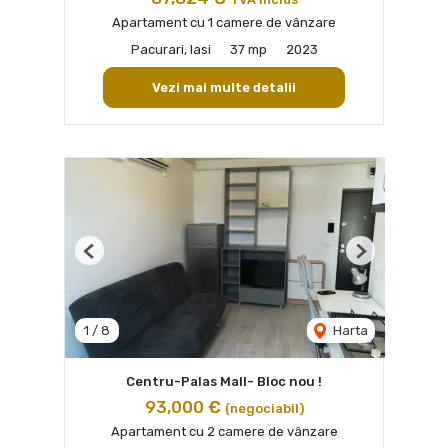
Apartament cu 1 camere de vânzare
Pacurari, Iasi
37 mp
2023
Vezi mai multe detalii
Previous
Next
1
/
8
Harta
Centru-Palas Mall- Bloc nou !
93,000 €
(negociabil)
Apartament cu 2 camere de vânzare