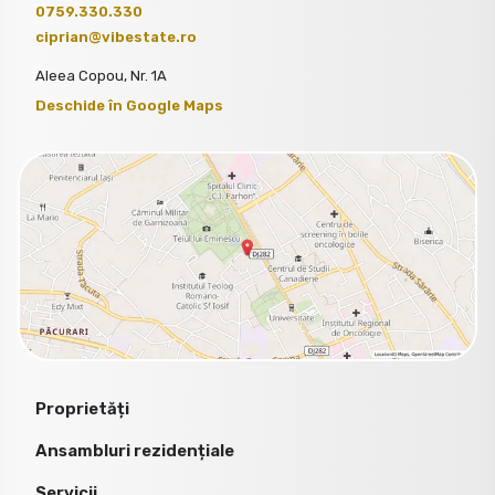
0759.330.330
ciprian@vibestate.ro
Aleea Copou, Nr. 1A
Deschide în Google Maps
Proprietăți
Ansambluri rezidențiale
Servicii