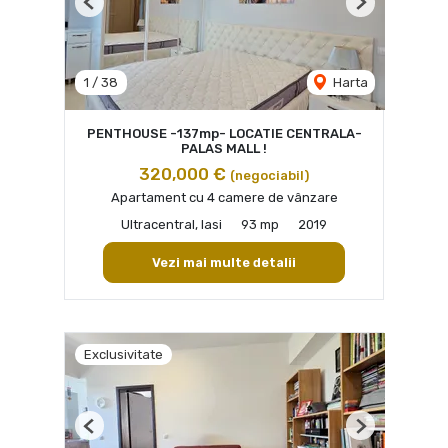
Previous
Next
1
/
38
Harta
PENTHOUSE -137mp- LOCATIE CENTRALA-
PALAS MALL !
320,000 €
(negociabil)
Apartament cu 4 camere de vânzare
Ultracentral, Iasi
93 mp
2019
Vezi mai multe detalii
Exclusivitate
Previous
Next