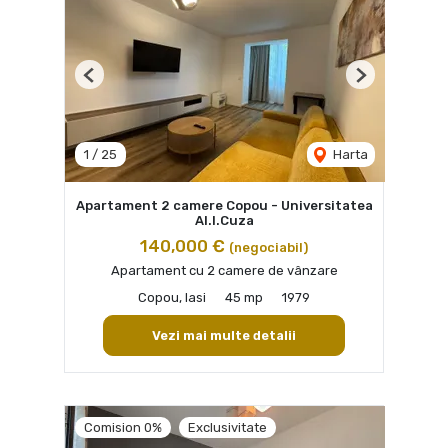
Previous
Next
1
/
25
Harta
Apartament 2 camere Copou - Universitatea
Al.I.Cuza
140,000 €
(negociabil)
Apartament cu 2 camere de vânzare
Copou, Iasi
45 mp
1979
Vezi mai multe detalii
Comision 0%
Exclusivitate