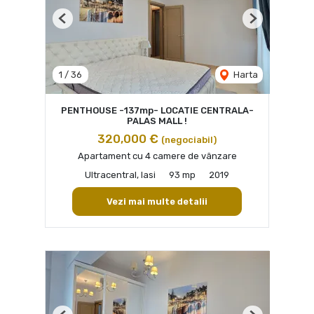
Previous
Next
1
/
36
Harta
PENTHOUSE -137mp- LOCATIE CENTRALA-
PALAS MALL !
320,000 €
(negociabil)
Apartament cu 4 camere de vânzare
Ultracentral, Iasi
93 mp
2019
Vezi mai multe detalii