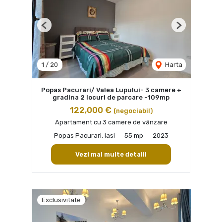
Previous
Next
1
/
20
Harta
Popas Pacurari/ Valea Lupului- 3 camere +
gradina 2 locuri de parcare -109mp
122,000 €
(negociabil)
Apartament cu 3 camere de vânzare
Popas Pacurari, Iasi
55 mp
2023
Vezi mai multe detalii
Exclusivitate