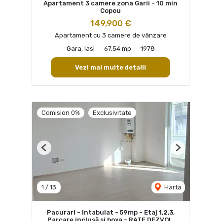
Apartament 3 camere zona Garii - 10 min
Copou
149,900 €
Apartament cu 3 camere de vânzare
Gara, Iasi
67.54 mp
1978
Vezi mai multe detalii
Comision 0%
Exclusivitate
Previous
Next
1
/
13
Harta
Pacurari - Intabulat - 59mp - Etaj 1,2,3,
Parcare inclusă si boxa - RATE DEZVOL.