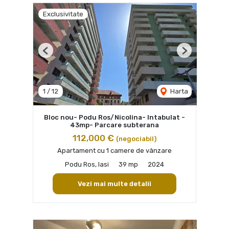
Exclusivitate
Previous
Next
1
/
12
Harta
Bloc nou- Podu Ros/Nicolina- Intabulat -
43mp- Parcare subterana
112,000 €
(negociabil)
Apartament cu 1 camere de vânzare
Podu Ros, Iasi
39 mp
2024
Vezi mai multe detalii