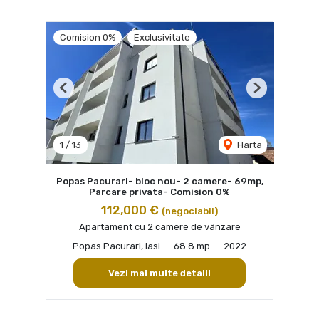
Comision 0%
Exclusivitate
Previous
Next
1
/
13
Harta
Popas Pacurari- bloc nou- 2 camere- 69mp,
Parcare privata- Comision 0%
112,000 €
(negociabil)
Apartament cu 2 camere de vânzare
Popas Pacurari, Iasi
68.8 mp
2022
Vezi mai multe detalii