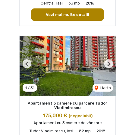
Central, Iasi
33 mp
2016
Vezi mai multe detalii
Previous
Next
1
/
31
Harta
Apartament 3 camere cu parcare Tudor
Vladimirescu
175,000 €
(negociabil)
Apartament cu 3 camere de vânzare
Tudor Vladimirescu, Iasi
82 mp
2018