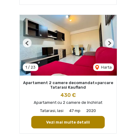
Previous
Next
1
/
23
Harta
Apartament 2 camere decomandat+parcare
Tatarasi Kaufland
430 €
Apartament cu 2 camere de închiriat
Tatarasi, Iasi
47 mp
2020
Vezi mai multe detalii