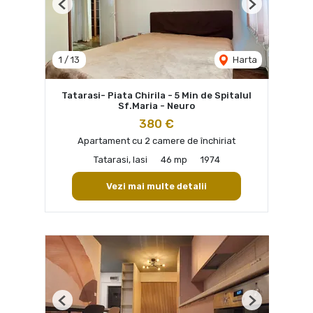
Previous
Next
1
/
13
Harta
Tatarasi- Piata Chirila - 5 Min de Spitalul
Sf.Maria - Neuro
380 €
Apartament cu 2 camere de închiriat
Tatarasi, Iasi
46 mp
1974
Vezi mai multe detalii
Previous
Next