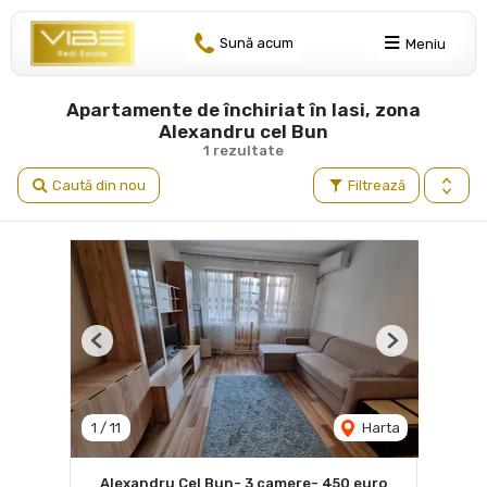
Sună acum
Meniu
Apartamente de închiriat în Iasi, zona
Alexandru cel Bun
1 rezultate
Caută din nou
Filtrează
Previous
Next
1
/
11
Harta
Alexandru Cel Bun- 3 camere- 450 euro