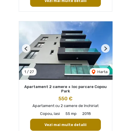
Vezi mai multe detalii
Previous
Next
1
/
27
Harta
Apartament 2 camere + loc parcare Copou
Park
550 €
Apartament cu 2 camere de închiriat
Copou, Iasi
55 mp
2018
Vezi mai multe detalii