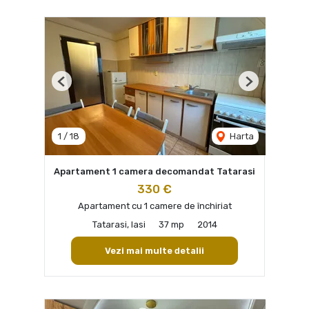
Previous
Next
1
/
18
Harta
Apartament 1 camera decomandat Tatarasi
330 €
Apartament cu 1 camere de închiriat
Tatarasi, Iasi
37 mp
2014
Vezi mai multe detalii