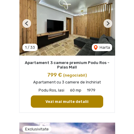
Previous
Next
1
/
33
Harta
Apartament 3 camere premium Podu Ros -
Palas Mall
799 €
(negociabil)
Apartament cu 3 camere de închiriat
Podu Ros, Iasi
60 mp
1979
Vezi mai multe detalii
Exclusivitate