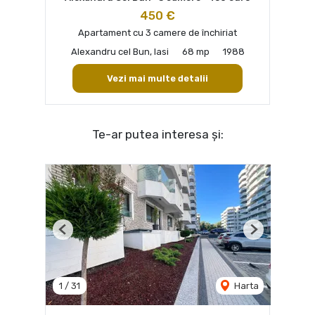
450 €
Apartament cu 3 camere de închiriat
Alexandru cel Bun, Iasi
68 mp
1988
Vezi mai multe detalii
Te-ar putea interesa și:
Previous
Next
1
/
31
Harta