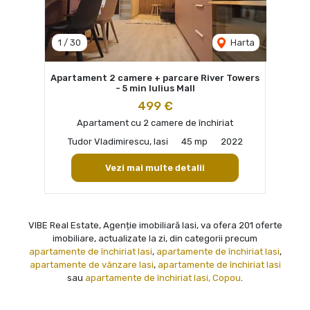
1
/
30
Harta
Apartament 2 camere + parcare River Towers
- 5 min Iulius Mall
499 €
Apartament cu 2 camere de închiriat
Tudor Vladimirescu, Iasi
45 mp
2022
Vezi mai multe detalii
VIBE Real Estate, Agenție imobiliară Iasi, va ofera 201 oferte
imobiliare, actualizate la zi, din categorii precum
apartamente de închiriat Iasi
,
apartamente de închiriat Iasi
,
apartamente de vânzare Iasi
,
apartamente de închiriat Iasi
sau
apartamente de închiriat Iasi, Copou
.