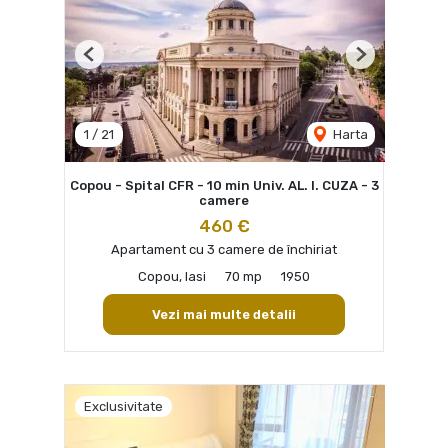
Previous
Next
1
/
21
Harta
Copou - Spital CFR - 10 min Univ. AL. I. CUZA - 3
camere
460 €
Apartament cu 3 camere de închiriat
Copou, Iasi
70 mp
1950
Vezi mai multe detalii
Exclusivitate