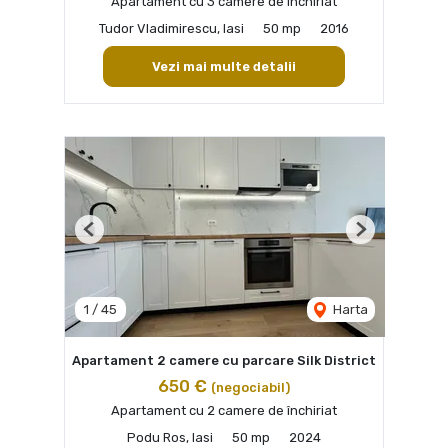
Apartament cu 3 camere de închiriat
Tudor Vladimirescu, Iasi
50 mp
2016
Vezi mai multe detalii
Previous
Next
1
/
45
Harta
Apartament 2 camere cu parcare Silk District
650 €
(negociabil)
Apartament cu 2 camere de închiriat
Podu Ros, Iasi
50 mp
2024