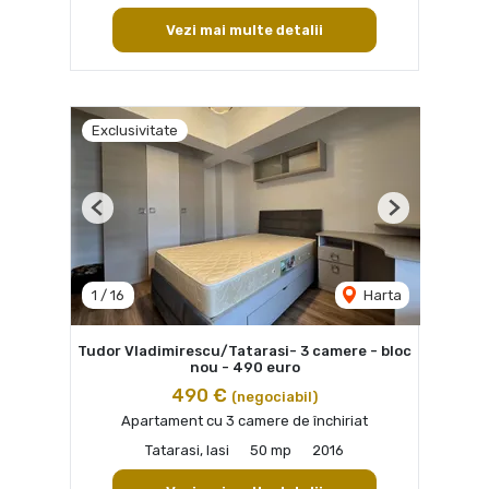
Vezi mai multe detalii
Exclusivitate
Previous
Next
1
/
16
Harta
Tudor Vladimirescu/Tatarasi- 3 camere - bloc
nou - 490 euro
490 €
(negociabil)
Apartament cu 3 camere de închiriat
Tatarasi, Iasi
50 mp
2016