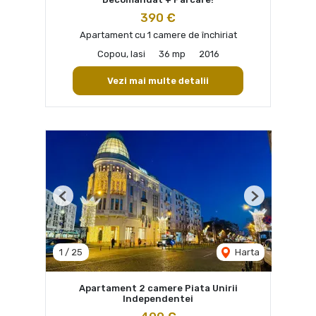
390 €
Apartament cu 1 camere de închiriat
Copou, Iasi
36 mp
2016
Vezi mai multe detalii
Previous
Next
1
/
25
Harta
Apartament 2 camere Piata Unirii
Independentei