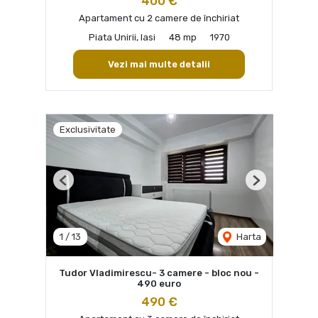
400 €
Apartament cu 2 camere de închiriat
Piata Unirii, Iasi
48 mp
1970
Vezi mai multe detalii
Exclusivitate
Previous
Next
1
/
13
Harta
Tudor Vladimirescu- 3 camere - bloc nou -
490 euro
490 €