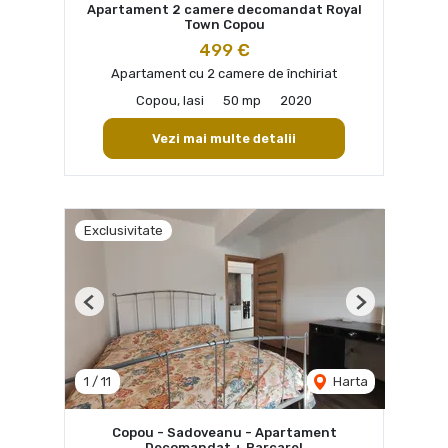
Apartament 2 camere decomandat Royal
Town Copou
499 €
Apartament cu 2 camere de închiriat
Copou, Iasi
50 mp
2020
Vezi mai multe detalii
Exclusivitate
Previous
Next
1
/
11
Harta
Copou - Sadoveanu - Apartament
Decomandat + Parcare!