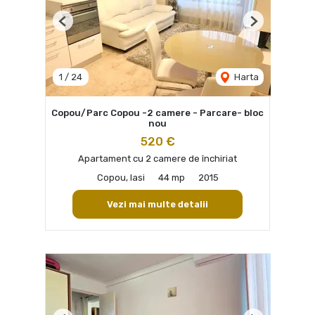
Previous
Next
1
/
24
Harta
Copou/Parc Copou -2 camere - Parcare- bloc
nou
520 €
Apartament cu 2 camere de închiriat
Copou, Iasi
44 mp
2015
Vezi mai multe detalii